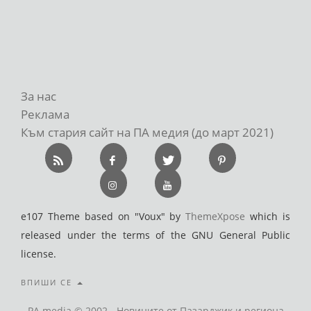
За нас
Реклама
Към стария сайт на ПА медия (до март 2021)
e107 Theme based on "Voux" by
ThemeXpose
which is
released under the terms of the GNU General Public
license.
ВПИШИ СЕ
PA media © 2002 - Новините от Пазарджик и региона