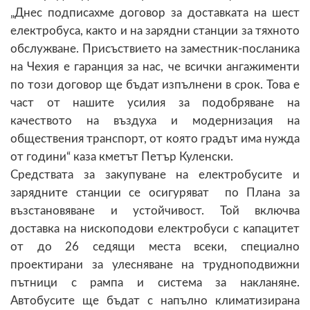
„Днес подписахме договор за доставката на шест
електробуса, както и на зарядни станции за тяхното
обслужване. Присъствието на заместник-посланика
на Чехия е гаранция за нас, че всички ангажименти
по този договор ще бъдат изпълнени в срок. Това е
част от нашите усилия за подобряване на
качеството на въздуха и модернизация на
обществения транспорт, от която градът има нужда
от години“ каза кметът Петър Куленски.
Средствата за закупуване на електробусите и
зарядните станции се осигуряват по Плана за
възстановяване и устойчивост. Той включва
доставка на нископодови електробуси с капацитет
от до 26 седящи места всеки, специално
проектирани за улесняване на трудноподвижни
пътници с рампа и система за накланяне.
Автобусите ще бъдат с напълно климатизирана