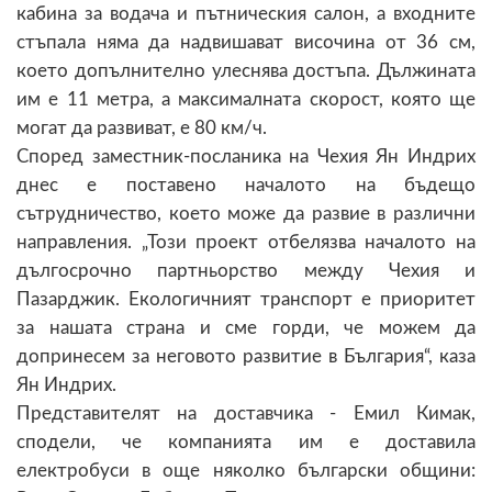
кабина за водача и пътническия салон, а входните
стъпала няма да надвишават височина от 36 см,
което допълнително улеснява достъпа. Дължината
им е 11 метра, а максималната скорост, която ще
могат да развиват, е 80 км/ч.
Според заместник-посланика на Чехия Ян Индрих
днес е поставено началото на бъдещо
сътрудничество, което може да развие в различни
направления. „Този проект отбелязва началото на
дългосрочно партньорство между Чехия и
Пазарджик. Екологичният транспорт е приоритет
за нашата страна и сме горди, че можем да
допринесем за неговото развитие в България“, каза
Ян Индрих.
Представителят на доставчика - Емил Кимак,
сподели, че компанията им е доставила
електробуси в още няколко български общини: