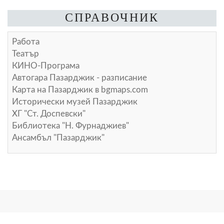
СПРАВОЧНИК
Работа
Театър
КИНО-Програма
Автогара Пазарджик - разписание
Карта на Пазарджик в
bgmaps.com
Исторически музей Пазарджик
ХГ "Ст. Доспевски"
Библиотека "Н. Фурнаджиев"
Ансамбъл "Пазарджик"