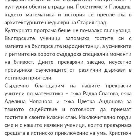
културни обекти в града ни. Посетихме и Пловдив,
където математика и история се преплетоха в
архитектурните шедьоври на Стария град.
Културната програма беше не по-малко вълнуваща.
Българските ученици запознаха гостите си с
магията на българските народни танци, а усмивките
и ритмите на хорото създадоха специални моменти
на близост. Дните, прекарани заедно, неусетно
превърнаха съучениците от различни държави в
истински приятели.
Сърдечно благодарим на нашите прекрасни
учители по математика – г-жа Радка Спасова, г-жа
Аделина Чопанова и г-жа Цветка Андонова за
тяхното съдействие и готовност да приемат
гостите в своите класни стаи. Изключително горди
сме и с нашите изявени ученици, които превърнаха
срещата в истинско приключение на ума. Кристиян