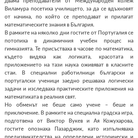
двама преподаватели от Международен колеж
Виламура посетиха училището, за да се вдъхновят
от начина, по който се преподават и прилагат
математическите знания в България.
В рамките на няколко дни гостите от Португалия се
потопиха в динамичния учебен процес на
гимназията. Те присъстваха в часове по математика,
където видяха как логиката, красотата и
приложението на тази наука оживяват в класните
стаи. В специални работилници български и
португалски ученици заедно решаваха логически
задачи и изследваха практическите приложения на
математиката в реалния свят.
Но обменът не беше само учене – беше и
приключение. В рамките на специална градска игра,
подготвена от Виктор Вукев и Ая Кожухарова,
гостите опознаха Пазарджик, като изпълняваха
предизвикателства на определени исторически и