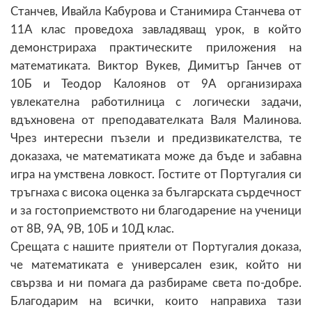
Станчев, Ивайла Кабурова и Станимира Станчева от
11А клас проведоха завладяващ урок, в който
демонстрираха практическите приложения на
математиката. Виктор Вукев, Димитър Ганчев от
10Б и Теодор Калоянов от 9А организираха
увлекателна работилница с логически задачи,
вдъхновена от преподавателката Валя Малинова.
Чрез интересни пъзели и предизвикателства, те
доказаха, че математиката може да бъде и забавна
игра на умствена ловкост. Гостите от Португалия си
тръгнаха с висока оценка за българската сърдечност
и за гостоприемството ни благодарение на ученици
от 8В, 9А, 9В, 10Б и 10Д клас.
Срещата с нашите приятели от Португалия доказа,
че математиката е универсален език, който ни
свързва и ни помага да разбираме света по-добре.
Благодарим на всички, които направиха тази