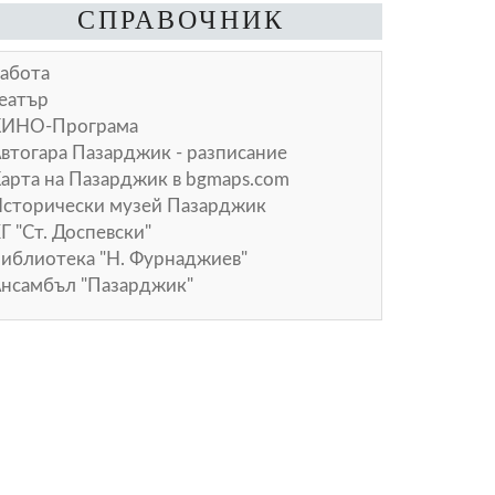
СПРАВОЧНИК
абота
еатър
КИНО-Програма
втогара Пазарджик - разписание
арта на Пазарджик в
bgmaps.com
сторически музей Пазарджик
Г "Ст. Доспевски"
иблиотека "Н. Фурнаджиев"
нсамбъл "Пазарджик"