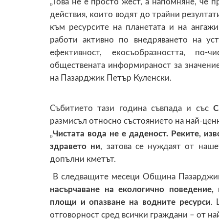
„Това не е просто жест, а напомняне, че п
действия, които водят до трайни резултати
към ресурсите на планетата и на анга
работи активно по внедряването на ус
ефективност, екосъобразността, по-
обществената информираност за значениет
на Пазарджик Петър Куленски.
Събитието тази година съвпада и със
С
размисъл относно състоянието на най-цен
„
Чистата вода не е даденост. Реките, из
здравето ни
, затова се нуждаят от наше
допълни кметът.
В следващите месеци Община Пазарджи
насърчаване на екологично поведение,
площи и опазване на водните ресурси
.
отговорност сред всички граждани – от на