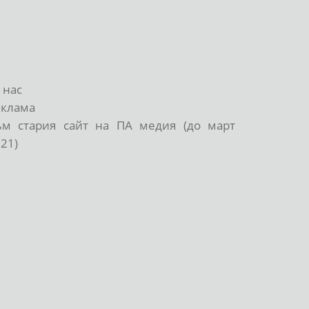
 нас
еклама
ъм стария сайт на ПА медия (до март
21)