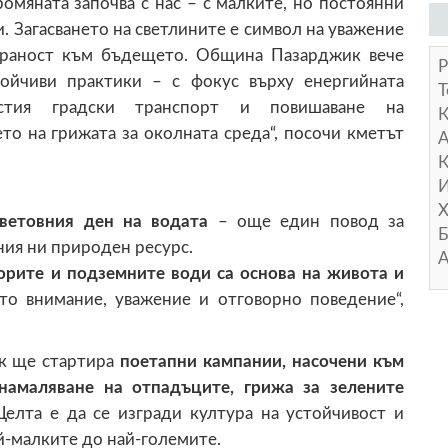
ромяната започва с нас – с малките, но постоянни
. Загасването на светлините е символ на уважение
жираност към бъдещето. Община Пазарджик вече
Р
тойчиви практики – с фокус върху енергийната
Т
чистия градски транспорт и повишаване на
о на грижата за околната среда“, посочи кметът
А
К
И
Х
ветовния ден на водата
– още един повод за
Б
ния ни природен ресурс.
А
ворите и подземните води са основа на живота и
то внимание, уважение и отговорно поведение“,
к ще стартира
поетапни кампании, насочени към
 намаляване на отпадъците, грижа за зелените
 Целта е да се изгради култура на устойчивост и
й-малките до най-големите.