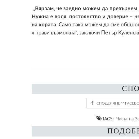
„
Вярвам, че заедно можем да превърнем П
Нужна е воля, постоянство и доверие – не
на хората
. Само така можем да сме общнос
я прави възможна“, заключи Петър Куленск
СП
TAGS:
Часът на З
ПОДОБ