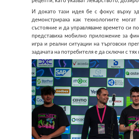
рецепти, като указват лекарството, дозир
И докато тази идея бе с фокус върху зд
демонстрираха как технологиите мога
състояние и да управляваме времето си по
представиха мобилно приложение за фин
игра и реални ситуации на търговски прег
задачата на потребителя е да сключи с тях