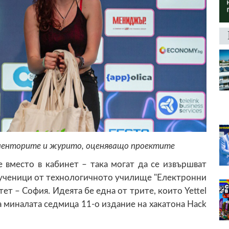
менторите и журито, оценяващо проектите
вместо в кабинет – така могат да се извършват
ученици от технологичното училище "Електронни
ет – София. Идеята бе една от трите, които Yettel
а миналата седмица 11-о издание на хакатона Hack