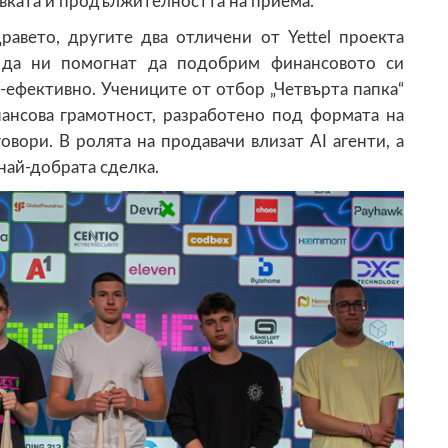
овката и продължителността на приема.
равето, другите два отличени от Yettel проекта
т да ни помогнат да подобрим финансовото си
-ефективно. Учениците от отбор „Четвърта папка“
ансова грамотност, разработено под формата на
овори. В ролята на продавачи влизат AI агенти, а
 най-добрата сделка.