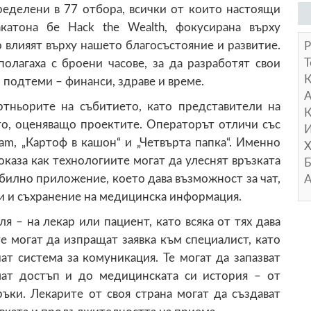
ределени в 77 отбора, всички от които настоящи
катона бе Hack the Wealth, фокусирана върху
 влияят върху нашето благосъстояние и развитие.
Р
Т
олагаха с броени часове, за да разработят свои
 подтеми – финанси, здраве и време.
А
ртньорите на събитието, като представители на
К
то, оценяващо проектите. Операторът отличи със
И
am, „Картоф в кашон“ и „Четвърта папка“. Именно
Х
оказа как технологиите могат да улеснят връзката
Б
билно приложение, което дава възможност за чат,
А
ди и съхранение на медицинска информация.
я – на лекар или пациент, като всяка от тях дава
е могат да изпращат заявка към специалист, като
ат система за комуникация. Те могат да запазват
мат достъп и до медицинската си история – от
ъки. Лекарите от своя страна могат да създават