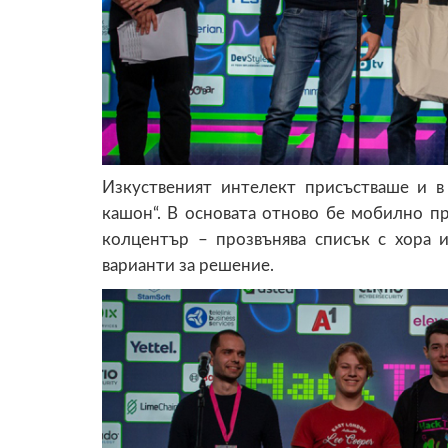
Изкуственият интелект присъстваше и в
кашон“. В основата отново бе мобилно п
колцентър – прозвънява списък с хора 
варианти за решение.