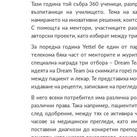
Тази година той събра 360 ученици, разп
възпитаници на училището. Тема на ха
намирането на иновативни решения, които
С помощта на ментори, участниците разп
авторски проекти, като избират между три
За поредна година Yettel бе един от па
телекома бяха част от менторите и жури
специална награда три отбора – Dream Te
идеята на Dream Team (на снимката горе) п
между пациент и лекар. Те представиха мо
издаване на рецепти, записване на прегле
В него всеки потребител има различна рол
различни права. Така например, пациентит
след одобрение, между тях се активира ч
часове за медицински прегледи, като и
поставени диагнози до конкретни препор