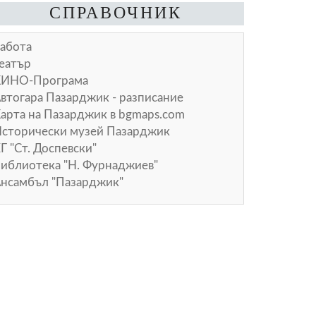
СПРАВОЧНИК
абота
еатър
КИНО-Програма
втогара Пазарджик - разписание
арта на Пазарджик в
bgmaps.com
сторически музей Пазарджик
Г "Ст. Доспевски"
иблиотека "Н. Фурнаджиев"
нсамбъл "Пазарджик"