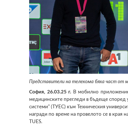
Представители на телекома бяха част от 
София, 26.03.25 г.
В мобилно приложение 
медицинските прегледи в бъдеще според 
системи" (ТУЕС) към Техническия университ
награди по време на провелото се в края н
TUES.