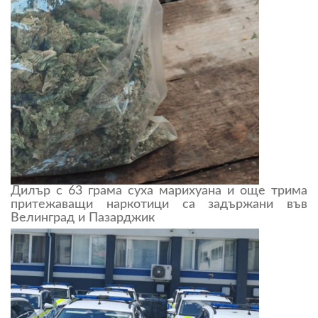
Дилър с 63 грама суха марихуана и още трима
притежаващи наркотици са задържани във
Велинград и Пазарджик