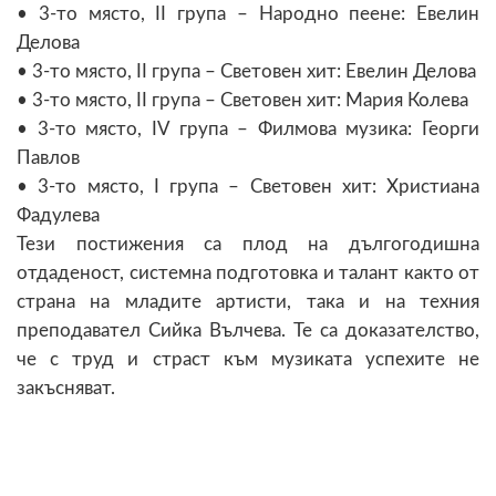
•
3-то място, II група – Народно пеене: Евелин
Делова
•
3-то място, II група – Световен хит: Евелин Делова
•
3-то място, II група – Световен хит: Мария Колева
•
3-то място, IV група – Филмова музика: Георги
Павлов
•
3-то място, I група – Световен хит: Христиана
Фадулева
Тези постижения са плод на дългогодишна
отдаденост, системна подготовка и талант както от
страна на младите артисти, така и на техния
преподавател Сийка Вълчева. Те са доказателство,
че с труд и страст към музиката успехите не
закъсняват.