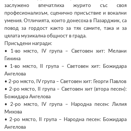
заслужено впечатлиха журито със своя
професионализъм, сценично присъствие и вокални
умения. Отличията, които донесоха в Пазарджик, са
повод за гордост както за тях самите, така и за
цялата музикална общност в града.
Присъдени награди:
•
1-во място, IV група – Световен хит: Мелани
Гинина
•
1-во място, II група – Световен хит: Божидара
Ангелова
•
2-ро място, IV група – Световен хит: Георги Павлов
•
2-ро място, II група – Световен хит (втора песен):
Божидара Ангелова
•
2-ро място, IV група – Народна песен: Лилия
Михова
•
2-ро място, II група – Народна песен: Божидара
Ангелова