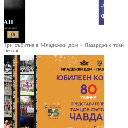
Три събития в Младежки дом – Пазарджик този
петък