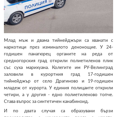
Млад мъж и двама тийнейджъри са хванати с
наркотици през изминалото денонощие. У 24-
годишен панагюрец органите на реда от
средногорския град открили полиетиленов плик
със суха марихуана. Колегите им РУ-Велинград
заловили в курортния град 17-годишен
тийнейджър от село Драгиново и 19-годишен
младеж от курорта. У единия полицаите открили
четири, а у другия - едно полиетиленово топче.
Става въпрос за синтетичен канабиноид.
И по двата случая са образувани бързи