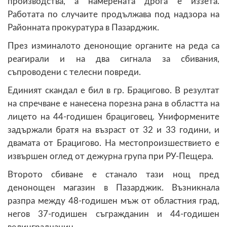
производства, а намерената дрога е иззета.
Работата по случаите продължава под надзора на
Районната прокуратура в Пазарджик.
През изминалото денонощие органите на реда са
реагирали и на два сигнала за сбивания,
съпроводени с телесни повреди.
Единият скандал е бил в гр. Брацигово. В резултат
на спречване е нанесена порезна рана в областта на
лицето на 44-годишен брациговец. Униформените
задържали братя на възраст от 32 и 33 години, и
двамата от Брацигово. На местопроизшествието е
извършен оглед от дежурна група при РУ-Пещера.
Второто сбиване е станало тази нощ пред
денонощен магазин в Пазарджик. Възникнала
разпра между 48-годишен мъж от областния град,
негов 37-годишен съгражданин и 44-годишен