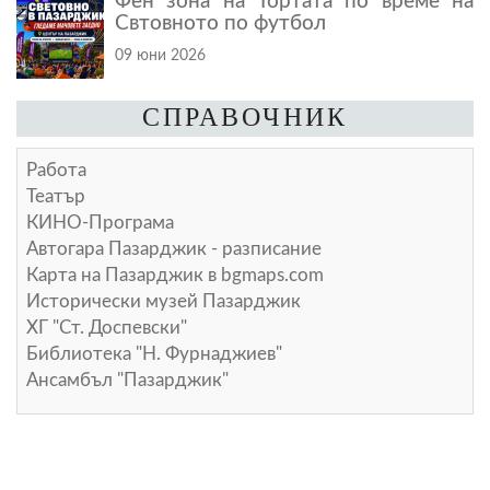
Фен зона на Тортата по време на
Свтовното по футбол
09 юни 2026
СПРАВОЧНИК
Работа
Театър
КИНО-Програма
Автогара Пазарджик - разписание
Карта на Пазарджик в
bgmaps.com
Исторически музей Пазарджик
ХГ "Ст. Доспевски"
Библиотека "Н. Фурнаджиев"
Ансамбъл "Пазарджик"