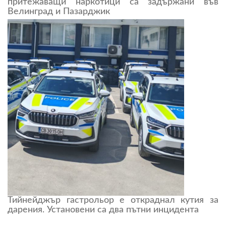
притежаващи наркотици са задържани във
Велинград и Пазарджик
Тийнейджър гастрольор е откраднал кутия за
дарения. Установени са два пътни инцидента