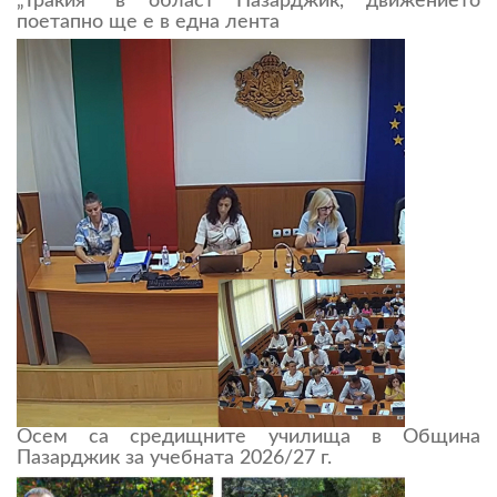
„Тракия“ в област Пазарджик, движението
поетапно ще е в една лента
Осем са средищните училища в Община
Пазарджик за учебната 2026/27 г.