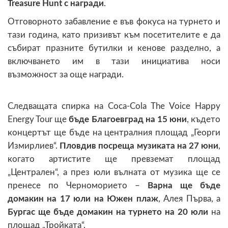
Treasure Hunt с награди
.
Отговорното забавление е във фокуса на турнето и
тази година, като призивът към посетителите е да
събират празните бутилки и кенове разделно, а
включването им в тази инициатива носи
възможност за още награди.
Следващата спирка на Coca-Cola The Voice Happy
Energy Tour ще
бъде Благоевград на 15 юни
, където
концертът ще бъде на централния площад „Георги
Измирлиев“.
Пловдив посреща музиката на 27 юни
,
когато артистите ще превземат площад
„Централен“, а през юли вълната от музика ще се
пренесе по Черноморието –
Варна ще бъде
домакин на 17 юли на Южен плаж
, Алея Първа, а
Бургас ще бъде домакин на турнето на 20 юли
на
площад „Тройката“.