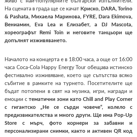
живо с най-популярните български изпълнители.
На сцената в града ще се качат
Криско, DARA, Torino
& Pashata, Михаела Маринова, FYRE, Dara Ekimova,
Вениамин, Eva Lea и Елизабет, а DJ Mascota,
хореографът Remi Toin и неговите танцьори ще
допълнят изживяването.
Началото на концерта е в 18:00 часа, а още от 16:00
часа Coca-Cola Happy Energy Tour обещава истинско
фестивално изживяване, което ще съпътства всяко
събитие в рамките на турнето. Посетителите ще
бъдат потопени в свят на музика, игри, награди и
емоции с
тематични зони като Chill and Play Corner
с гигантско „Не се сърди човече“, колело с
предизвикателства и много други. Ще има Pop-Up
Store с мърч, фото корнери за забавни и
персонализирани снимки, както и активен QR код