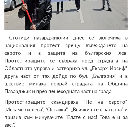
Стотици пазарджиклии днес се включиха в
националния протест срещу въвеждането на
еврото и в защита на българския лев.
Протестиращите се събраха пред сградата на
Областната управа и затвориха ул. „Екзарх Йосиф“,
друга част от тях дойде по бул. „България“ и в
шествие минаха покрай сградата на Община
Пазарджик и през пешеходната част на града.
Протестиращите скандираха “Не на еврото”,
„Искаме си лева“, “Оставка”, „Всички сте в затвора“ и
призив към минувачите "Елате с нас! Това е и за
вас!".