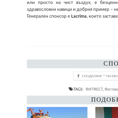
или просто на чист въздух, е безценн
здравословни навици и добрия пример – не
Генерален спонсор е
Lacrima
, които застав
СП
TAGS:
ФИТФЕСТ
,
Фестив
ПОДОБ