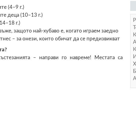
е (4–9 г.)
е деца (10–13 г.)
Р
14–18 г.)
Т
ъже, защото най-хубаво е, когато играем заедно
ес – за онези, които обичат да се предизвикват
А
К
та?
И
ъстезанията – направи го навреме! Местата са
Х
Б
А