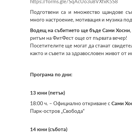
https://forms.gle/SqAcUo3u8VXfxK5S8
Подготвени са и множество щандове със
много настроение, мотивация и музика под
Водещ на събитието ще бъде
Сами Хосни
ритъм на ФитФест още от първата вечер!
Посетителите ще могат да станат свидетел
както и съвети за здравословен живот от 
Програма по дни:
13 юни (петък)
18:00 ч. – Официално откриване с
Сами Хо
Парк-остров „Свобода“
14 юни (събота)