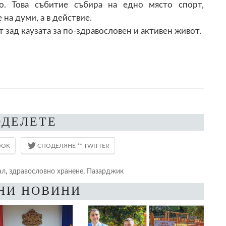
о. Това събитие събира на едно място спорт,
 на думи, а в действие.
ат зад каузата за по-здравословен и активен живот.
ОДЕЛЕТЕ
ал
,
здравословно хранене
,
Пазарджик
НИ НОВИНИ