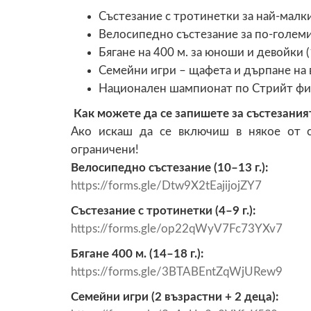
Състезание с тротинетки за най-малкит
Велосипедно състезание за по-големит
Бягане на 400 м. за юноши и девойки (
Семейни игри – щафета и дърпане на в
Национален шампионат по Стрийт фитн
Как можете да се запишете за състезания
Ако искаш да се включиш в някое от с
ограничени!
Велосипедно състезание (10–13 г.):
https://forms.gle/Dtw9X2tEajijojZY7
Състезание с тротинетки (4–9 г.):
https://forms.gle/op22qWyV7Fc73YXv7
Бягане 400 м. (14–18 г.):
https://forms.gle/3BTABEntZqWjURew9
Семейни игри (2 възрастни + 2 деца):