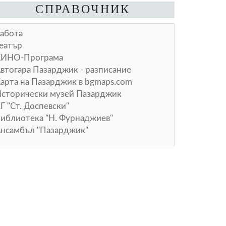
СПРАВОЧНИК
абота
еатър
КИНО-Програма
втогара Пазарджик - разписание
арта на Пазарджик в
bgmaps.com
сторически музей Пазарджик
Г "Ст. Доспевски"
иблиотека "Н. Фурнаджиев"
нсамбъл "Пазарджик"