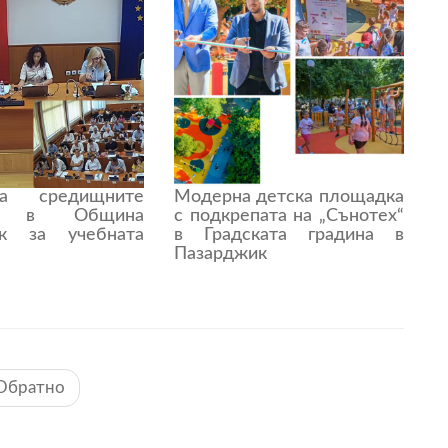
а средищните
Модерна детска площадка
ща в Община
с подкрепата на „Сънотех“
ик за учебната
в Градската градина в
Пазарджик
Обратно