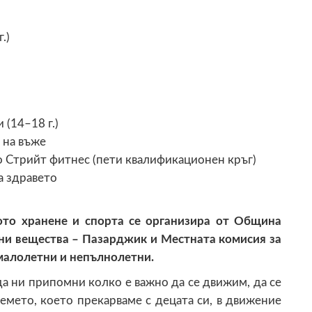
.)
 (14–18 г.)
 на въже
о Стрийт фитнес (пети квалификационен кръг)
а здравето
то хранене и спорта се организира от Община
ни вещества – Пазарджик
и Местната комисия за
малолетни и непълнолетни.
да ни припомни колко е важно да се движим, да се
емето, което прекарваме с децата си, в движение