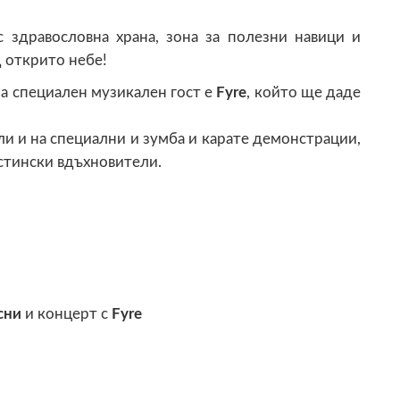
 здравословна храна, зона за полезни навици и
 открито небе!
, а специален музикален гост е
Fyre
, който ще даде
и и на специални и зумба и карате демонстрации,
истински вдъхновители.
сни
и концерт с
Fyre