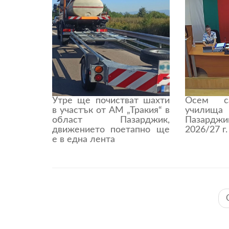
Утре ще почистват шахти
Осем с
в участък от АМ „Тракия“ в
учили
област Пазарджик,
Пазардж
движението поетапно ще
2026/27 г.
е в една лента