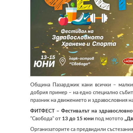
Община Пазарджик кани всички – малки
добрия пример – на едно специално събит
празник на движението и здравословния на
ФИТФЕСТ – Фестивал
ът
на здравословно
"Свобода" от
13 до 15 юни
под мотото
„Дв
Организаторите са предвидили състезания з