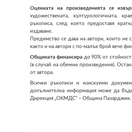
Оценката на произведенията се извър
художествената, културологичната, кр
ръкописа, след което предоставя кратк
издаване.
Предимство се дава на автори, които не 
както и на автори с по-малък брой вече 
Общината финансира
до 90% от стойностт
(в случай на обемни произведения). Остан
от автора.
Всички ръкописи и изискуеми докумен
допълнителна информация може да бъде
Дирекция „ОКМДС“ – Община Пазарджик.