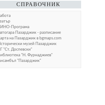
СПРАВОЧНИК
абота
еатър
КИНО-Програма
втогара Пазарджик - разписание
арта на Пазарджик в
bgmaps.com
сторически музей Пазарджик
Г "Ст. Доспевски"
иблиотека "Н. Фурнаджиев"
нсамбъл "Пазарджик"