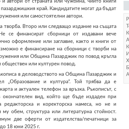
 и автори от страната или чужбина, чиито книги
пазарджишкия край. Кандидатите могат да бъдат
ружения или самостоятелни автори.
Р
Т
а творба. Второ или следващо издание на същата
Не се финансират сборници от издавани вече
А
ично оформление или заглавие, както и книги от
К
ъзможно е финансиране на сборници с творби на
И
сдружения или Община Пазарджик по повод кръгла
Х
 обществен или културен повод.
Б
ъкописа в деловодството на Община Пазарджик и
А
л „Образование и култура“. Той трябва да е
арта и актуален телефон за връзка. Ръкописът, с
 в окончателен вид, който ще бъде издаден при
а редакторска и коректорска намеса, но не и
 му обем, структура или литературна стойност.
имум две оферти от издателства/печатници за
до 18 юни 2025 г.