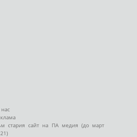
 нас
еклама
ъм стария сайт на ПА медия (до март
21)