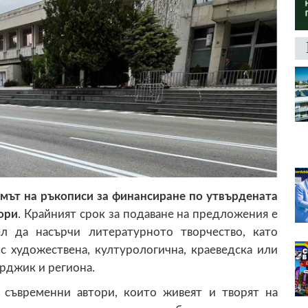
мът на ръкописи за финансиране по утвърдената
ори
. Крайният срок за подаване на предложения е
л да насърчи литературното творчество, като
с художествена, културологична, краеведска или
арджик и региона.
съвременни автори, които живеят и творят на