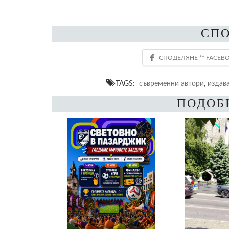
СП
TAGS:
съвременни автори
,
издав
ПОДОБ