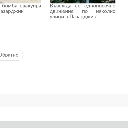
а бомба евакуира
Въвежда се еднопосочно
азарджик
движение по няколко
улици в Пазарджик
Обратно