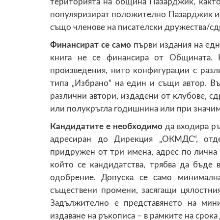
територията на община Пазарджик, както
популяризират положително Пазарджик и 
също членове на писателски дружества/сд
Финансират се само
първи издания на едн
книга не се финансира от Общината. 
произведения, нито конфигурации с разл
типа „Избрано“ на един и същи автор. В
различни автори, издадени от клубове, 
или полукръгла годишнина или при значим
Кандидатите е необходимо
да входира р
адресиран до Дирекция „ОКМДС“, отде
придружен от три имена, адрес по лична к
който се кандидатства, трябва да бъде
одобрение. Допуска се само минималн
съществени промени, засягащи цялостния
Задължително е представянето на мин
издаване на ръкописа – в рамките на срока 