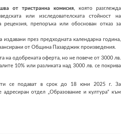
шва от тристранна комисия
, която разглежда
аеведската или изследователската стойност на
а рецензия, препоръка или обоснован отказ за
са издавани през предходната календарна година,
финансирани от Община Пазарджик произведения.
а на одобрената оферта, но не повече от 3000 лв.
алите 10% или разликата над 3000 лв. се покрива
ти се подават в срок до 18 юни 2025 г. За
 адресиран отдел „Образование и култура“ към