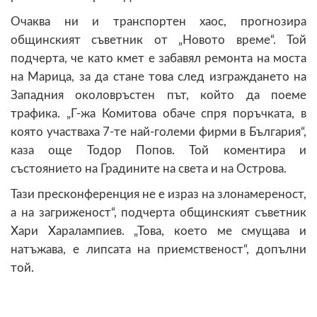
Очаква ни и транспортен хаос, прогнозира
общинският съветник от „Новото време“. Той
подчерта, че като кмет е забавял ремонта на моста
на Марица, за да стане това след изграждането на
Западния околовръстен път, който да поеме
трафика. „Г-жа Комитова обаче спря поръчката, в
която участваха 7-те най-големи фирми в България“,
каза още Тодор Попов. Той коментира и
състоянието на Градините на света и на Острова.
Тази пресконференция не е израз на злонамереност,
а на загриженост“, подчерта общинският съветник
Хари Харалампиев. „Това, което ме смущава и
натъжава, е липсата на приемственост“, допълни
той.