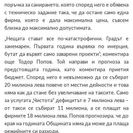
поръчка за санирането, която според него е обявена
с техническо задание така, че да остане само една
фирма, която е дала максимална цена, съвсем
близка до максимално допустимата.
„Нещата стават все по-катастрофични. Градът е
занемарен. Първата година вървяха по инерция,
бутат да вървят само заварени проекти“, коментира
още Тодор Попов. Той направи и прогноза за
предстоящата година, като коментира приетия
бюджет. Според него е невъзможно да се съберат
20 милиона лева повече от местни дейности и това
няма как да стане без увеличаване на таксите. Само
за услугата „Чистота“ дефицитът е 7 милиона лева –
от такси се събират 11 милиона, а се плащат на
фирмите 18 милиона лева. Попов прогнозира, че до
края на годината Общината няма да може да плаща
режийните си разходи.