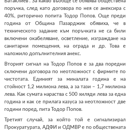
Батаклиев“. За какво въобще се обявява обществена
поръчка, след като договора по нея се анексира с
40%, риторично попита Тодор Попов. Още преди
година от Община Пазарджик обявиха, че в
техническото задание към поръчката не са били
включени окабеляване, осветление, изграждане на
санитарни помещения, на ограда и др. Това е
наложило допълнителния анекс.
Вторият сигнал на Тодор Попов е за два поредни
сключени договора по неотложност с фирмите по
чистотата. Единият за миналата година е на
стойност 1,2 милиона лева, а за тази – 1,7 милиона
лева. Как сумата нараства с 500 хиляди лева за една
година и как се прилага казуса за неотложност две
години поред, пита Тодор Попов.
Третият случай, за който той е сигнализирал
Прокуратурата, АДФИ и ОДМВР е по обществената