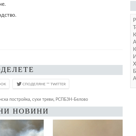
не.
одство.
Р
Т
А
К
И
Х
ОДЕЛЕТЕ
Б
А
нска постройка
,
сухи треви
,
РСПБЗН-Белово
НИ НОВИНИ