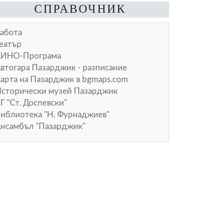
СПРАВОЧНИК
абота
еатър
КИНО-Програма
втогара Пазарджик - разписание
арта на Пазарджик в
bgmaps.com
сторически музей Пазарджик
Г "Ст. Доспевски"
иблиотека "Н. Фурнаджиев"
нсамбъл "Пазарджик"