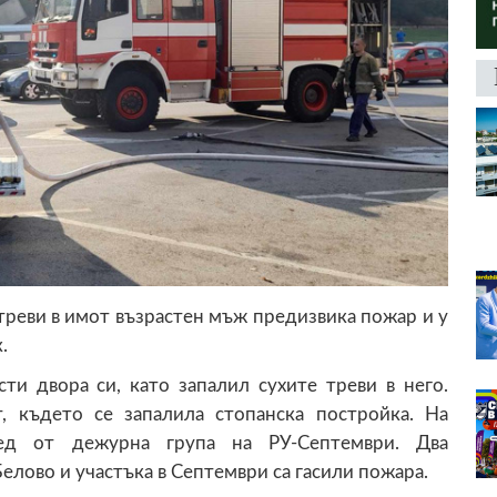
треви в имот възрастен мъж предизвика пожар и у
.
и двора си, като запалил сухите треви в него.
, където се запалила стопанска постройка. На
ед от дежурна група на РУ-Септември. Два
ово и участъка в Септември са гасили пожара.