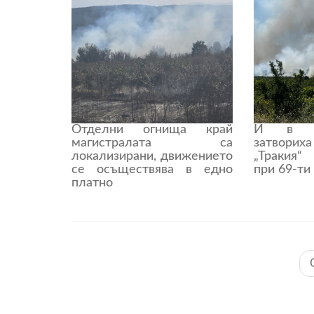
Отделни огнища край
И в д
магистралата са
затвори
локализирани, движението
„Тракия“
се осъществява в едно
при 69-ти
платно