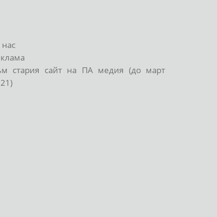
 нас
еклама
ъм стария сайт на ПА медия (до март
21)