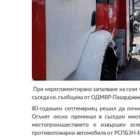
При нерегламентирано запалване на сухи 
съседа си, съобщиха от ОДМВР-Пазарджик
80-годишен септемвриец решил да почист
Огънят лесно преминал в съседен имот
местопроизшествието е извършен огл
противопожарни автомобила от РСПБЗН-Бел