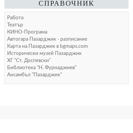
СПРАВОЧНИК
Работа
Театър
КИНО-Програма
Автогара Пазарджик - разписание
Карта на Пазарджик в
bgmaps.com
Исторически музей Пазарджик
ХГ "Ст. Доспевски"
Библиотека "Н. Фурнаджиев"
Ансамбъл "Пазарджик"