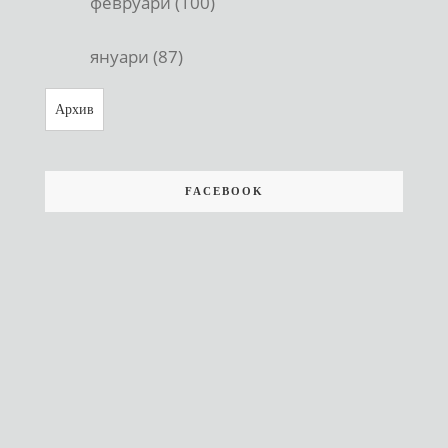
февруари (100)
януари (87)
Архив
FACEBOOK