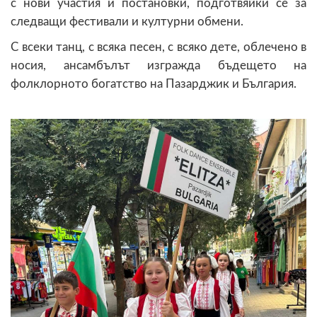
с нови участия и постановки, подготвяйки се за
следващи фестивали и културни обмени.
С всеки танц, с всяка песен, с всяко дете, облечено в
носия, ансамбълът изгражда бъдещето на
фолклорното богатство на Пазарджик и България.