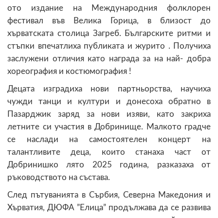
ото издание на Международния фолклорен
фестивал във Велика Горица, в близост до
хърватската столица Загреб. Българските ритми и
стъпки впечатлиха публиката и журито . Получиха
заслужени отличия като награда за на най- добра
хореография и костюмография !
Децата изградиха нови партньорства, научиха
чужди танци и култури и донесоха обратно в
Пазарджик заряд за нови изяви, като закриха
летните си участия в Добринище. Малкото градче
се наслади на самостоятелен концерт на
талантливите деца, които станаха част от
Добринишко лято 2025 година, разказаха от
ръководството на състава.
След пътуванията в Сърбия, Северна Македония и
Хърватия, ДЮФА ”Елица” продължава да се развива