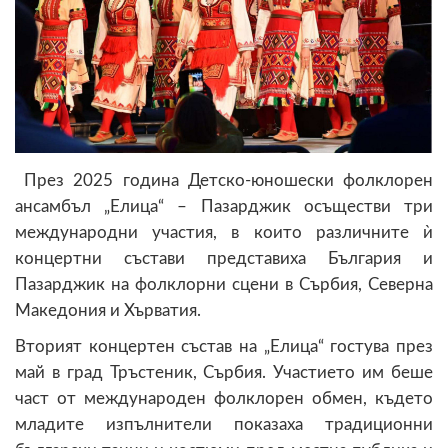
През 2025 година Детско-юношески фолклорен
ансамбъл „Елица“ – Пазарджик осъществи три
международни участия, в които различните ѝ
концертни състави представиха България и
Пазарджик на фолклорни сцени в Сърбия, Северна
Македония и Хърватия.
Вторият концертен състав на „Елица“ гостува през
май в град Тръстеник, Сърбия. Участието им беше
част от международен фолклорен обмен, където
младите изпълнители показаха традиционни