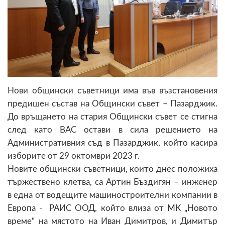
Нови общински съветници има във възстановения
предишен състав на Общински съвет – Пазарджик.
До връщането на стария Общински съвет се стигна
след като ВАС остави в сила решението на
Административния съд в Пазарджик, който касира
изборите от 29 октомври 2023 г.
Новите общински съветници, които днес положиха
тържествено клетва, са Артин Бъздигян – инженер
в една от водещите машиностроителни компании в
Европа - РАИС ООД, който влиза от МК „Новото
време“ на мястото на Иван Димитров, и Димитър