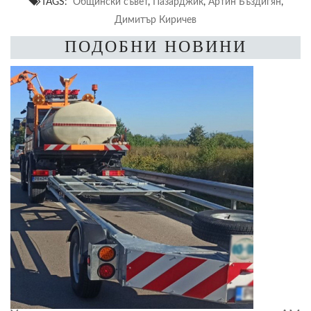
TAGS:
Общински съвет
,
Пазарджик
,
Артин Бъздигян
,
Димитър Киричев
ПОДОБНИ НОВИНИ