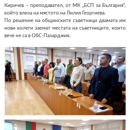
Киричев – преподавател, от МК „БСП за България“,
който влиза на мястото на Лилия Георгиева.
По решение на общинските съветници двамата им
нови колеги заемат местата на съветниците, които
вече не са в ОбС-Пазарджик.