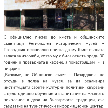
С официално писмо до кмета и общинските
съветници Регионален исторически музей –
Пазарджик официално поиска да му бъде върната
залата за изложби, която му е била отнета преди 30
години и превърната в кафене, а понастоящем – в
пицария.
„Вярваме, че Общински съвет – Пазарджик ще
отсъди в полза на музея, за да реализира
институцията своите културни политики, свързани
с целогодишно обучение и възпитание на младото
поколение в духа на българските традиции, със
създаване на туристически информационен център,