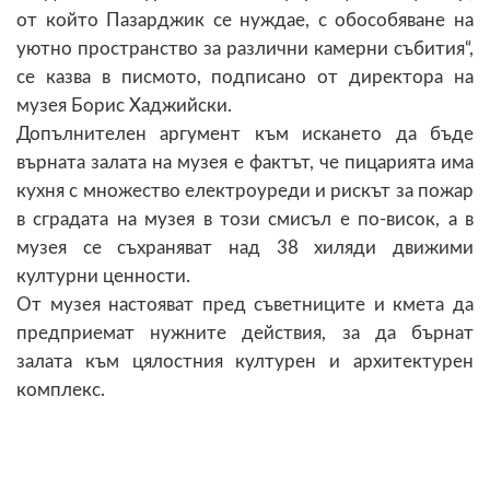
от който Пазарджик се нуждае, с обособяване на
уютно пространство за различни камерни събития“,
се казва в писмото, подписано от директора на
музея Борис Хаджийски.
Допълнителен аргумент към искането да бъде
върната залата на музея е фактът, че пицарията има
кухня с множество електроуреди и рискът за пожар
в сградата на музея в този смисъл е по-висок, а в
музея се съхраняват над 38 хиляди движими
културни ценности.
От музея настояват пред съветниците и кмета да
предприемат нужните действия, за да бърнат
залата към цялостния културен и архитектурен
комплекс.