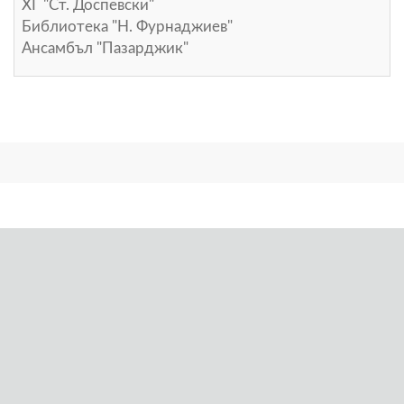
ХГ "Ст. Доспевски"
Библиотека "Н. Фурнаджиев"
Ансамбъл "Пазарджик"