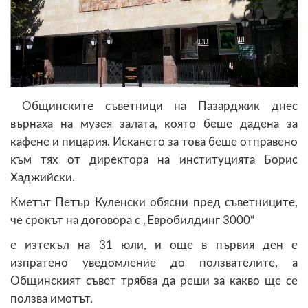
Общинските съветници на Пазарджик днес
върнаха на музея залата, която беше дадена за
кафене и пицария. Искането за това беше отправено
към тях от директора на институцията Борис
Хаджийски.
Кметът Петър Куленски обясни пред съветниците,
че срокът на договора с „Евробилдинг 3000“
е изтекъл на 31 юли, и още в първия ден е
изпратено уведомление до ползвателите, а
Общинският съвет трябва да реши за какво ще се
ползва имотът.