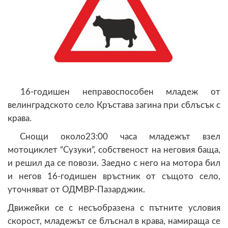
16-годишен неправоспособен младеж от
велинградското село Кръстава загина при сблъсък с
крава.
Снощи около23:00 часа младежът взел
мотоциклет “Сузуки”, собственост на неговия баща,
и решил да се повози. Заедно с него на мотора бил
и негов 16-годишен връстник от същото село,
уточняват от ОДМВР-Пазарджик.
Движейки се с несъобразена с пътните условия
скорост, младежът се блъснал в крава, намираща се