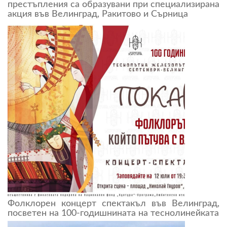
престъпления са образувани при специализирана
акция във Велинград, Ракитово и Сърница
Фолклорен концерт спектакъл във Велинград,
посветен на 100-годишнината на теснолинейката