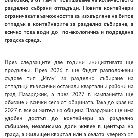
опаковки, а от там и повишаване на количеството
разделно събрани отпадъци. Новите контейнери
ограничават възможността за изхвърляне на битов
отпадък в контейнерите за разделно събиране, а
всичко това води до по-екологична и подредена
градска среда.
През следващите две години инициативата ще
продължи. През 2026 г. ще бъдат разположени
съдове тип „Иглу“ за разделно събиране на
отпадъци във всички останали квартали и райони на
град Пазарджик, а през 2027 г. кампанията ще
обхване и всички села от общината. Така до края на
2027 г. всеки жител на община Пазарджик ще има
удобен достъп до контейнери за разделно
събиране, независимо дали живее в центъра на
града, в жилищен квартал или в селата
, увериха от