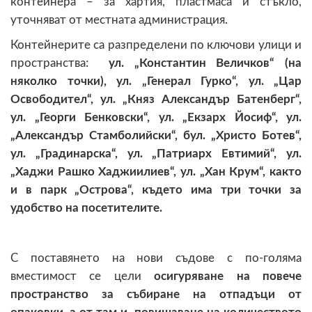
контейнера – за хартия, пластмаса и стъкло,
уточняват от местната администрация.
Контейнерите са разпределени по ключови улици и
пространства:
ул. „Константин Величков“ (на
няколко точки), ул. „Генерал Гурко“, ул. „Цар
Освободител“, ул. „Княз Александър Батенберг“,
ул. „Георги Бенковски“, ул. „Екзарх Йосиф“, ул.
„Александър Стамболийски“, бул. „Христо Ботев“,
ул. „Градинарска“, ул. „Патриарх Евтимий“, ул.
„Хаджи Рашко Хаджиилиев“, ул. „Хан Крум“, както
и в парк „Острова“, където има три точки за
удобство на посетителите.
С поставянето на нови съдове с по-голяма
вместимост се цели
осигуряване на повече
пространство за събиране на отпадъци от