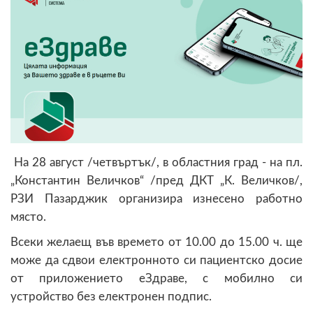
На 28 август /четвъртък/, в областния град - на пл.
„Константин Величков“ /пред ДКТ „К. Величков/,
РЗИ Пазарджик организира изнесено работно
място.
Всеки желаещ във времето от 10.00 до 15.00 ч. ще
може да сдвои електронното си пациентско досие
от приложението еЗдраве, с мобилно си
устройство без електронен подпис.