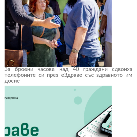
За броени часове над 40 граждани сдвоиха
телефоните си през еЗдраве със здравното им
досие