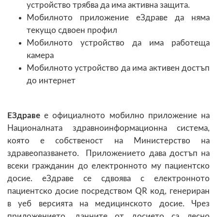
устройство трябва да има активна защита.
Мобилното приложение еЗдраве да няма
текущо сдвоен профил
Мобилното устройство да има работеща
камера
Мобилното устройство да има активен достъп
до интернет
ЕЗдраве
е официалното мобилно приложение на
Националната здравноинформационна система,
която е собственост на Министерство на
здравеопазването. Приложението дава достъп на
всеки гражданин до електронното му пациентско
досие. еЗдраве се сдвоява с електронното
пациентско досие посредством QR код, генериран
в уеб версията на медицинското досие. Чрез
приложението, данните от досието са лесно