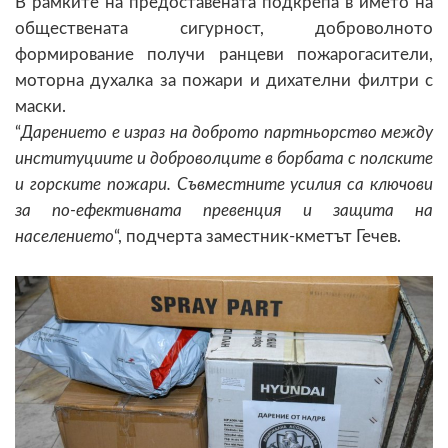
В рамките на предоставената подкрепа в името на
обществената сигурност, доброволното
формирование получи ранцеви пожарогасители,
моторна духалка за пожари и дихателни филтри с
маски.
“
Дарението е израз на доброто партньорство между
институциите и доброволците в борбата с полските
и горските пожари. Съвместните усилия са ключови
за по-ефективната превенция и защита на
населението
“, подчерта заместник-кметът Гечев.