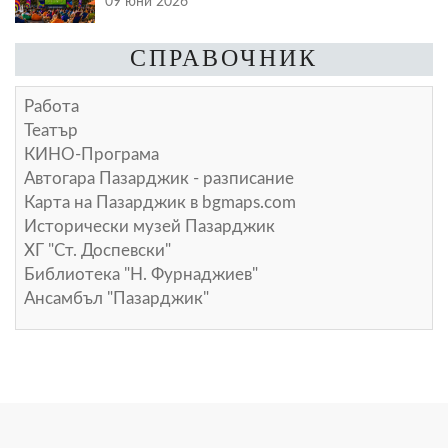
09 юни 2026
СПРАВОЧНИК
Работа
Театър
КИНО-Програма
Автогара Пазарджик - разписание
Карта на Пазарджик в
bgmaps.com
Исторически музей Пазарджик
ХГ "Ст. Доспевски"
Библиотека "Н. Фурнаджиев"
Ансамбъл "Пазарджик"