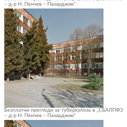
– д-р Н. Пенчев – Пазарджик“
Безплатни прегледи за туберкулоза в „СБАЛПФЗ
– д-р Н. Пенчев – Пазарджик“