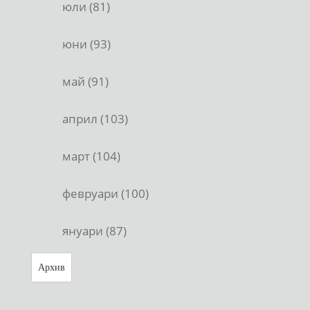
юли (81)
юни (93)
май (91)
април (103)
март (104)
февруари (100)
януари (87)
Архив