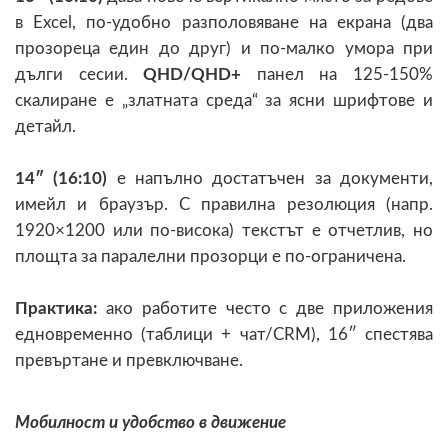
в Excel, по-удобно разполовяване на екрана (два
прозореца един до друг) и по-малко умора при
дълги сесии.
QHD/QHD+
панел на 125-150%
скалиране е „златната среда“ за ясни шрифтове и
детайл.
14″ (16:10)
е напълно достатъчен за документи,
имейл и браузър. С правилна резолюция (напр.
1920×1200 или по-висока) текстът е отчетлив, но
площта за паралелни прозорци е по-ограничена.
Практика:
ако работите често с две приложения
едновременно (таблици + чат/CRM), 16″ спестява
превъртане и превключване.
Мобилност и удобство в движение