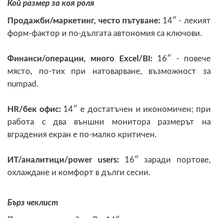
Кой размер за коя роля
Продажби/маркетинг, често пътуване:
14″ - лекият
форм-фактор и по-дългата автономия са ключови.
Финанси/операции, много Excel/BI:
16″ - повече
място, по-тих при натоварване, възможност за
numpad.
HR/бек офис:
14″ е достатъчен и икономичен; при
работа с два външни монитора размерът на
вградения екран е по-малко критичен.
ИТ/аналитици/power users:
16″ заради портове,
охлаждане и комфорт в дълги сесии.
Бърз чеклист