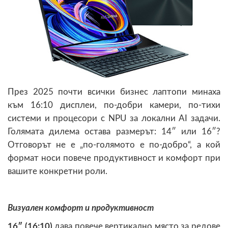
През 2025 почти всички бизнес лаптопи минаха
към 16:10 дисплеи, по-добри камери, по-тихи
системи и процесори с NPU за локални AI задачи.
Голямата дилема остава размерът: 14″ или 16″?
Отговорът не е „по-голямото е по-добро“, а кой
формат носи повече продуктивност и комфорт при
вашите конкретни роли.
Визуален комфорт и продуктивност
16″ (16:10)
дава повече вертикално място за редове