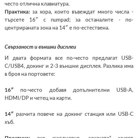
често отлична клавиатура.
Практика:
за хора, които въвеждат много числа -
търсете 16″ с numpad; за останалите - по-
центрираната зона на 14″ е по-естествена.
Свързаност и външни дисплеи
И двата формата все по-често предлагат USB-
C/USB4, докинг и 2-3 външни дисплея. Разлика има
в броя на портовете:
16″
по-често добавя допълнителни USB-A,
HDMI/DP и четец на карти.
14″
разчита повече на докинг станция или USB-C
хъб.