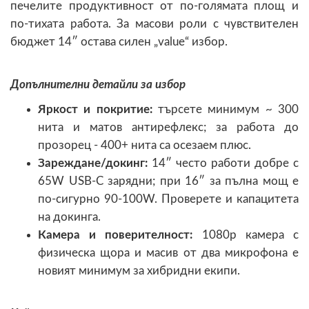
печелите продуктивност от по-голямата площ и
по-тихата работа. За масови роли с чувствителен
бюджет 14″ остава силен „value“ избор.
Допълнителни детайли за избор
Яркост и покритие:
търсете минимум ~ 300
нита и матов антирефлекс; за работа до
прозорец - 400+ нита са осезаем плюс.
Зареждане/докинг:
14″ често работи добре с
65W USB-C зарядни; при 16″ за пълна мощ е
по-сигурно 90-100W. Проверете и капацитета
на докинга.
Камера и поверителност:
1080p камера с
физическа щора и масив от два микрофона е
новият минимум за хибридни екипи.