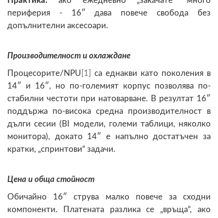
Практика:
ако ежедневно „закачате“ много
периферия - 16″ дава повече свобода без
допълнителни аксесоари.
Производителност и охлаждане
Процесорите/NPU
[1]
са еднакви като поколения в
14″ и 16″, но по-големият корпус позволява по-
стабилни честоти при натоварване. В резултат 16″
поддържа по-висока средна производителност в
дълги сесии (BI модели, големи таблици, няколко
монитора), докато 14″ е напълно достатъчен за
кратки, „спринтови“ задачи.
Цена и обща стойност
Обичайно 16″ струва малко повече за сходни
компоненти. Платената разлика се „връща“, ако