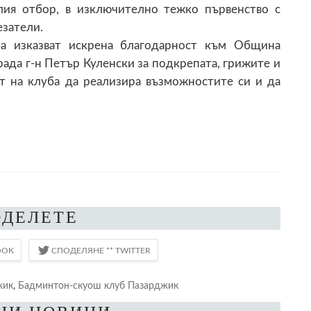
лия отбор, в изключително тежко първенство с
затели.
ба изказват искрена благодарност към Община
ада г-н Петър Куленски за подкрепата, грижите и
ат на клуба да реализира възможностите си и да
ОДЕЛЕТЕ
жик
,
Бадминтон-скуош клуб Пазарджик