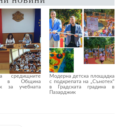
НИ НОВИНИ
а средищните
Модерна детска площадка
ща в Община
с подкрепата на „Сънотех“
ик за учебната
в Градската градина в
Пазарджик