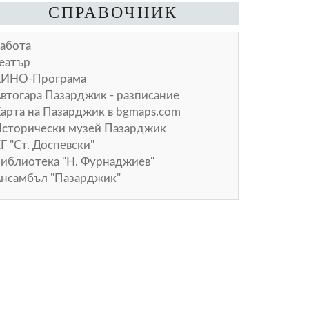
СПРАВОЧНИК
абота
еатър
КИНО-Програма
втогара Пазарджик - разписание
арта на Пазарджик в
bgmaps.com
сторически музей Пазарджик
Г "Ст. Доспевски"
иблиотека "Н. Фурнаджиев"
нсамбъл "Пазарджик"