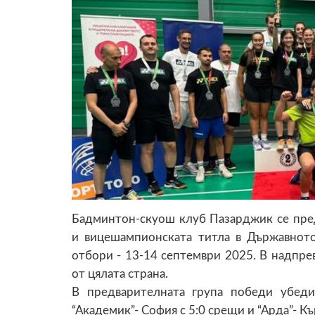
Бадминтон-скуош клуб Пазарджик се пре
и вицешампионската титла в Държавнот
отбори - 13-14 септември 2025. В надпрев
от цялата страна.
В предварителната група победи убеди
“Академик”- София с 5:0 срещи и “Арда”- К