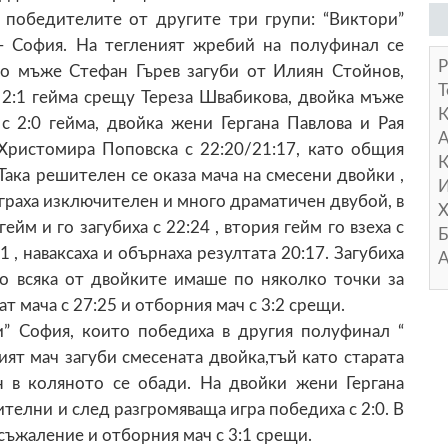
с победителите от другите три групи: “Виктори”
”- София. На тегленият жребий на полуфинал се
Р
но мъже Стефан Гърев загуби от Илиян Стойнов,
Т
2:1 гейма срещу Тереза Швабикова, двойка мъже
с 2:0 гейма, двойка жени Гергана Павлова и Рая
А
Христомира Поповска с 22:20/21:17, като общия
К
Така решителен се оказа мача на смесени двойки ,
И
граха изключителен и много драматичен двубой, в
Х
йм и го загубиха с 22:24 , втория гейм го взеха с
Б
1 , наваксаха и обърнаха резултата 20:17. Загубиха
А
то всяка от двойките имаше по няколко точки за
ат мача с 27:25 и отборния мач с 3:2 срещи.
и” София, които победиха в другия полуфинал “
ят мач загуби смесената двойка,тъй като старата
н в коляното се обади. На двойки жени Гергана
ителни и след разгромяваща игра победиха с 2:0. В
съжаление и отборния мач с 3:1 срещи.