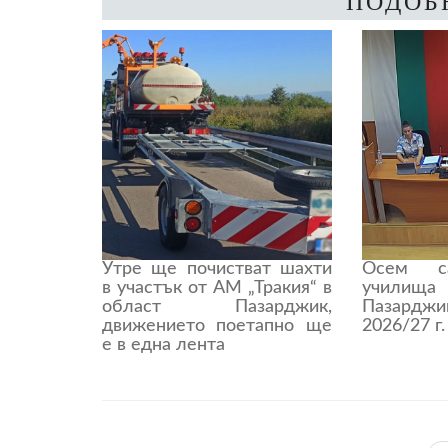
ПОДОБ
Утре ще почистват шахти
Осем с
в участък от АМ „Тракия“ в
учили
област Пазарджик,
Пазардж
движението поетапно ще
2026/27 г.
е в една лента