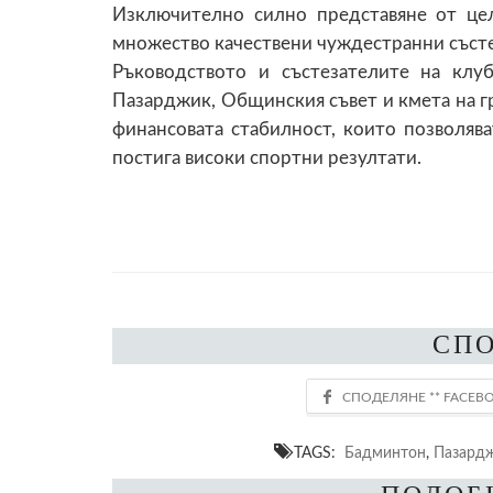
Изключително силно представяне от це
множество качествени чуждестранни състе
Ръководството и състезателите на клу
Пазарджик, Общинския съвет и кмета на гр
финансовата стабилност, които позволяв
постига високи спортни резултати.
СП
TAGS:
Бадминтон
,
Пазард