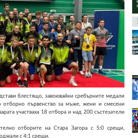
дстави блестящо, завоювайки сребърните медали
о отборно първенство за мъже, жени и смесени
арата участваха 18 отбора и над 200 състезатели
телно отборите на Стара Загора с 5:0 срещи,
ърджали с 4:1 срещи.