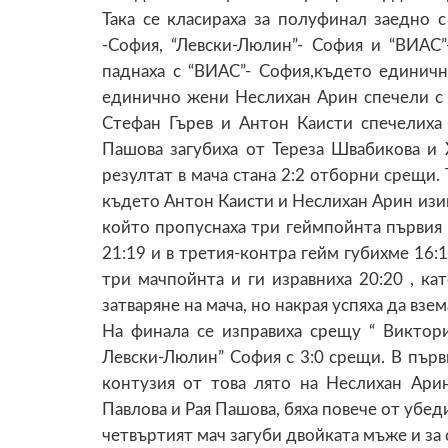
Така се класираха за полуфинал заедно 
-София, “Левски-Люлин”- София и “ВИАС
паднаха с “ВИАС”- София,където единич
единично жени Неслихан Арин спечели с 
Стефан Гърев и Антон Каисти спечелиха 
Пашова загубиха от Тереза Швабикова и 
резултат в мача стана 2:2 отборни срещи. 
където Антон Каисти и Неслихан Арин изи
който пропуснаха три геймпойнта първия ге
21:19 и в третия-контра гейм губихме 16:1
три мачпойнта и ги изравниха 20:20 , ка
затваряне на мача, но накрая успяха да взем
На финала се изправиха срещу “ Виктор
Левски-Люлин” София с 3:0 срещи. В първи
контузия от това лято на Неслихан Ари
Павлова и Рая Пашова, бяха повече от убед
четвъртият мач загуби двойката мъже и за 