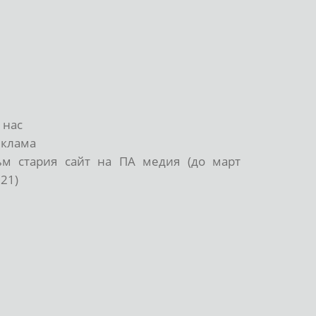
 нас
еклама
ъм стария сайт на ПА медия (до март
21)