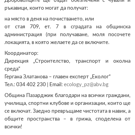
Доброволците ще бъдат обезпечени с чували и
ръкавици, които могат да получат:
на място в деня на почистването, или
от стая 709, ет. 7 в сградата на общинска
администрация (при получаване, моля посочете
локацията, в която желаете да се включите.
Координатор:
Дирекция „Строителство, транспорт и околна
среда“
Гергана Златанова – главен експерт „Еколог“
Тел.: 034 402 230 | Email:
@
Община Пазарджик благодари на всички граждани,
училища, спортни клубове и организации, които ще
се включат. Заедно превръщаме чистотата в навик, а
общите пространства – в грижа, споделена от
всички!