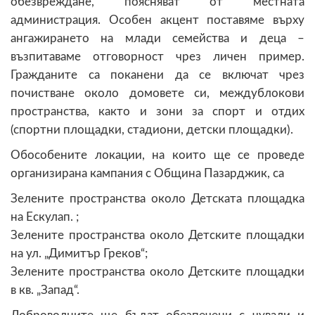
обезвреждане, поясняват от местната
администрация. Особен акцент поставяме върху
ангажирането на млади семейства и деца –
възпитаваме отговорност чрез личен пример.
Гражданите са поканени да се включат чрез
почистване около домовете си, междублокови
пространства, както и зони за спорт и отдих
(спортни площадки, стадиони, детски площадки).
Обособените локации, на които ще се проведе
организирана кампания с Община Пазарджик, са
Зелените пространства около Детската площадка
на Ескулап. ;
Зелените пространства около Детските площадки
на ул. „Димитър Греков“;
Зелените пространства около Детските площадки
в кв. „Запад“.