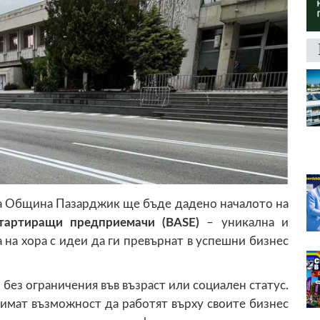
на Община Пазарджик ще бъде дадено началото на
тартиращи предприемачи (BASE)
– уникална и
 на хора с идеи да ги превърнат в успешни бизнес
без ограничения във възраст или социален статус.
имат възможност да работят върху своите бизнес