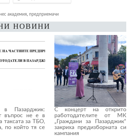
нес академия
,
предприемачи
НИ НОВИНИ
т в Пазарджик:
С концерт на открито
т въпрос не е в
работодателите от МК
а таксата за ТБО,
„Граждани за Пазарджик“
а, по който тя се
закриха предизборната си
кампания