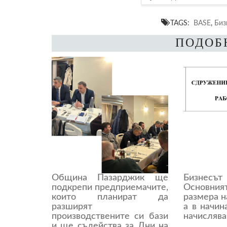
TAGS:
BASE
,
Биз
ПОДОБ
Община Пазарджик ще
Бизнесъ
подкрепи предприемачите,
Основния
които планират да
размера н
разширят
а в начин
производствените си бази
начислява
и ще съдейства за Дни на