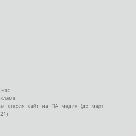
 нас
еклама
ъм стария сайт на ПА медия (до март
21)