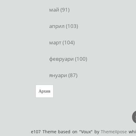
май (91)
април (103)
март (104)
февруари (100)
януари (87)
Архив
e107 Theme based on "Voux" by
ThemeXpose
whic