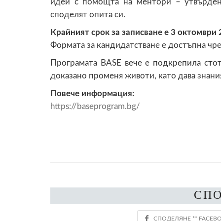
идеи с помощта на ментори – утвърде
споделят опита си.
Крайният срок за записване е 3 октомври 2
Формата за кандидатстване е достъпна чр
Програмата BASE вече е подкрепила сто
доказано променя животи, като дава знания
Повече информация:
https://baseprogram.bg/
СП