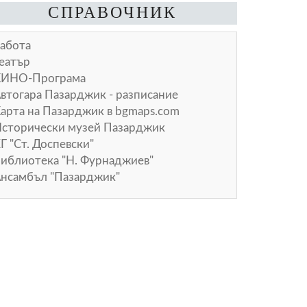
СПРАВОЧНИК
абота
еатър
КИНО-Програма
втогара Пазарджик - разписание
арта на Пазарджик в
bgmaps.com
сторически музей Пазарджик
Г "Ст. Доспевски"
иблиотека "Н. Фурнаджиев"
нсамбъл "Пазарджик"