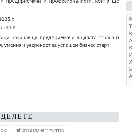
ни предприемачи и професионалисти, които ще
025 г.
Р
Т
ез
линк
.
тици начинаещи предприемачи в цялата страна и
А
, умения и увереност за успешен бизнес старт.
К
И
Х
Б
А
ОДЕЛЕТЕ