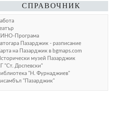
СПРАВОЧНИК
абота
еатър
КИНО-Програма
втогара Пазарджик - разписание
арта на Пазарджик в
bgmaps.com
сторически музей Пазарджик
Г "Ст. Доспевски"
иблиотека "Н. Фурнаджиев"
нсамбъл "Пазарджик"