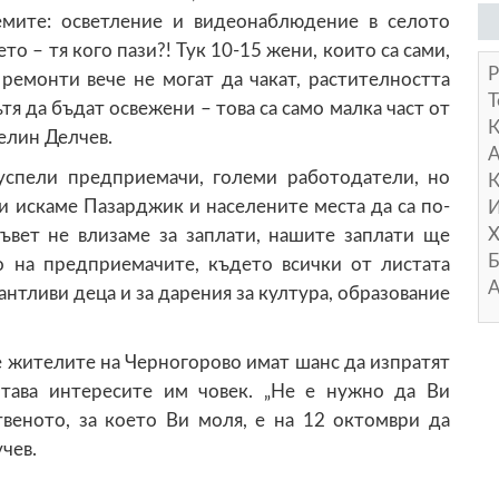
емите: осветление и видеонаблюдение в селото
то – тя кого пази?! Тук 10-15 жени, които са сами,
Р
ремонти вече не могат да чакат, растителността
Т
ътя да бъдат освежени – това са само малка част от
елин Делчев.
А
 успели предприемачи, големи работодатели, но
К
и искаме Пазарджик и населените места да са по-
И
Х
ъвет не влизаме за заплати, нашите заплати ще
Б
о на предприемачите, където всички от листата
А
антливи деца и за дарения за култура, образование
е жителите на Черногорово имат шанс да изпратят
тава интересите им човек. „Не е нужно да Ви
твеното, за което Ви моля, е на 12 октомври да
учев.