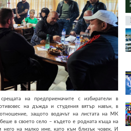
срещата на предприемачите с избиратели в
отивовес на дъжда и студения вятър навън, в
 отношение, защото водачът на листата на МК
беше в своето село – където е родната къща на
 него на малко име, като към близък човек. И