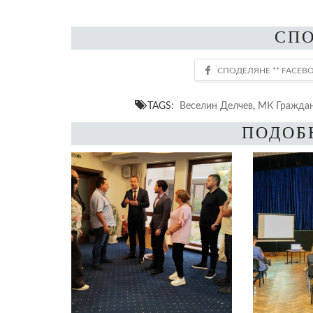
СП
TAGS:
Веселин Делчев
,
МК Граждан
ПОДОБ