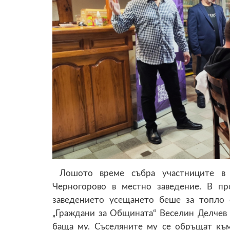
Лошото време събра участниците в 
Черногорово в местно заведение. В пр
заведението усещането беше за топло
„Граждани за Общината“ Веселин Делчев 
баща му. Съселяните му се обръщат към