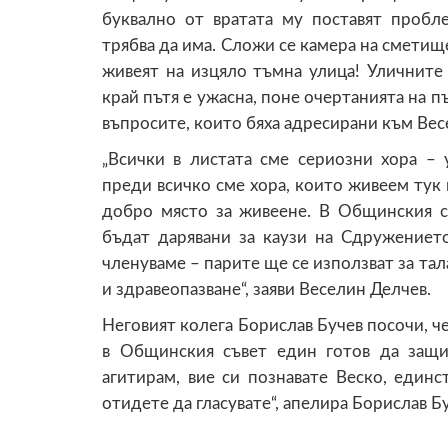
буквално от вратата му поставят пробл
трябва да има. Сложи се камера на сметище
живеят на изцяло тъмна улица! Уличните 
край пътя е ужасна, поне очертанията на п
въпросите, които бяха адресирани към Вес
„Всички в листата сме сериозни хора –
преди всичко сме хора, които живеем тук 
добро място за живеене. В Общинския с
бъдат дарявани за каузи на Сдружениет
членуваме – парите ще се използват за тал
и здравеопазване“, заяви Веселин Делчев.
Неговият колега Борислав Бучев посочи, ч
в Общинския съвет един готов да защи
агитирам, вие си познавате Веско, единс
отидете да гласувате“, апелира Борислав Б