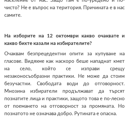
население от нас. Защо там е по-уредено и по-
чисто? Не е въпрос на територия. Причината е в нас
самите.
На изборите на 12 октомври какво очаквате и
какво бихте казали на избирателите?
Очаквам безпрецедентни опити за купуване на
гласове. Видяхме как наскоро беше нападнат кмет
на село, който се изправи срещу
незаконосъобразни практики. Не може да стоим
безучастни. Свободата води до отговорност.
Мнозина избиратели продължават да търсят
познатите лица и практики, защото това е по-лесно
от поемането на отговорност за промяната. Но
познатото не означава добро. Рутината е опасна.