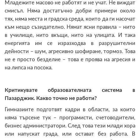
Младежите масово не работят и не учат. Не виждат
смисъл. Няма достатъчно добри примери около
тях, няма места и градска среда, които да ги насочат
към нещо съзидателно. Нямат ясни правила – нито
в училище, нито вкъщи, нито на улицата. И така
енергията им се изразходва в разрушителни
дейности – шум, агресивно шофиране, тормоз. Това
не е просто безделие – това е проява на агресия и
на липса на посока.
Критикувате образователната система в
Пазарджик. Какво точно не работи?
Гимназиите подготвят кадри в области, за които
няма търсене тук – програмисти, счетоводители,
бизнес администратори. След това тези млади хора
или напускат града, или остават без работа. В