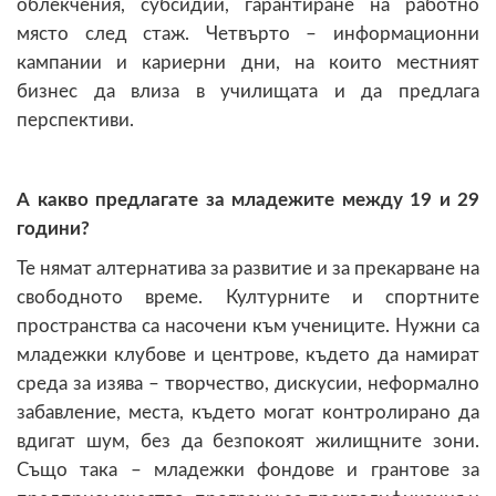
облекчения, субсидии, гарантиране на работно
място след стаж. Четвърто – информационни
кампании и кариерни дни, на които местният
бизнес да влиза в училищата и да предлага
перспективи.
А какво предлагате за младежите между 19 и 29
години?
Те нямат алтернатива за развитие и за прекарване на
свободното време. Културните и спортните
пространства са насочени към учениците. Нужни са
младежки клубове и центрове, където да намират
среда за изява – творчество, дискусии, неформално
забавление, места, където могат контролирано да
вдигат шум, без да безпокоят жилищните зони.
Също така – младежки фондове и грантове за