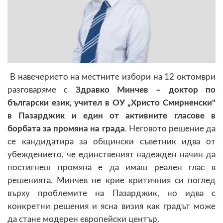
В навечерието на местните избори на 12 октомври
разговаряме с
Здравко Минчев – доктор по
български език, учител в ОУ „Христо Смирненски"
в Пазарджик и един от активните гласове в
борбата за промяна на града
. Неговото решение да
се кандидатира за общински съветник идва от
убеждението, че единственият надежден начин да
постигнеш промяна е да имаш реален глас в
решенията. Минчев не крие критичния си поглед
върху проблемите на Пазарджик, но идва с
конкретни решения и ясна визия как градът може
да стане модерен европейски център.