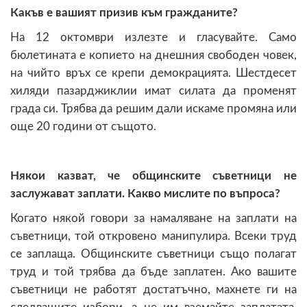
Какъв е вашият призив към гражданите?
На 12 октомври излезте и гласувайте. Само
бюлетината е копието на днешния свободен човек,
на чийто връх се крепи демокрацията. Шестдесет
хиляди пазарджиклии имат силата да променят
града си. Трябва да решим дали искаме промяна или
още 20 години от същото.
Някои казват, че общинските съветници не
заслужават заплати. Какво мислите по въпроса?
Когато някой говори за намаляване на заплати на
съветници, той откровено манипулира. Всеки труд
се заплаща. Общинските съветници също полагат
труд и той трябва да бъде заплатен. Ако вашите
съветници не работят достатъчно, махнете ги на