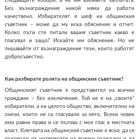
следващите избори, а не им вземайте заплатата.
Без възнаграждение никой няма да работи
качествено. Избирателят е шеф на общинския
съветник – може да му иска обяснение и отчет.
Колко пъти сте питали вашия съветник какво е
гласувал и защо? Искайте им обяснение. Но не
лишавайте от възнаграждение тези, които работят
добросъвестно.
Как разбирате ролята на общинския съветник?
Общинският съветник е представител на всички
граждани – без изключение. Той не е на „своите"
избиратели, а на цялото общество, включително на
онези, които не са гласували за него. Всеки човек
има равни права и се ползва с моя глас в местната
власт. Клетвата на общинския съветник е ясна: да се
ръководи от интересите на всички граждани и да