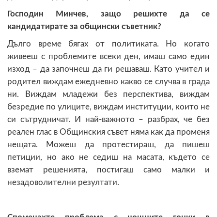
Господин Минчев, защо решихте да се
кандидатирате за общински съветник?
Дълго време бягах от политиката. Но когато
живееш с проблемите всеки ден, имаш само един
изход – да започнеш да ги решаваш. Като учител и
родител виждам ежедневно какво се случва в града
ни. Виждам младежи без перспектива, виждам
безредие по улиците, виждам институции, които не
си сътрудничат. И най-важното – разбрах, че без
реален глас в Общинския съвет няма как да променя
нещата. Можеш да протестираш, да пишеш
петиции, но ако не седиш на масата, където се
вземат решенията, постигаш само малки и
незадоволителни резултати.