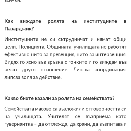
всички.
Как виждате ролята на институциите в
Пазарджик?
Институциите не си сътрудничат и нямат общи
цели. Полицията, Общината, училищата не работят
ефективно нито за превенция, нито за интервенция.
Видях го ясно във връзка с гонките и го виждам във
всяко друго отношение. Липсва координация,
липсва воля за действие.
Какво бихте казали за ролята на семействата?
Семействата масово са възложили отговорността си
на училищата. Учителят се възприема като
гувернантка – да отглежда, да храни, да възпитава и