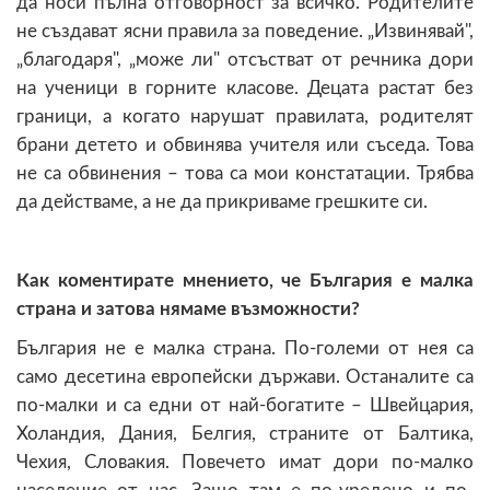
да носи пълна отговорност за всичко. Родителите
не създават ясни правила за поведение. „Извинявай",
„благодаря", „може ли" отсъстват от речника дори
на ученици в горните класове. Децата растат без
граници, а когато нарушат правилата, родителят
брани детето и обвинява учителя или съседа. Това
не са обвинения – това са мои констатации. Трябва
да действаме, а не да прикриваме грешките си.
Как коментирате мнението, че България е малка
страна и затова нямаме възможности?
България не е малка страна. По-големи от нея са
само десетина европейски държави. Останалите са
по-малки и са едни от най-богатите – Швейцария,
Холандия, Дания, Белгия, страните от Балтика,
Чехия, Словакия. Повечето имат дори по-малко