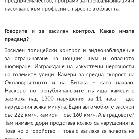
предприемачество, програми за преквалификация и
насочване към професии с търсене в областта.
Говорите и за засилен контрол. Какво имате
предвид?
Засилен полицейски контрол и видеонаблюдение
за ограничаване на нощния шум и опасното
шофиране. Изграждане на изкуствени неравности
на големите улици. Камери за средна скорост на
Околовръстното и на Битака – като начало.
Наскоро по републиканските пътища камерите
засякоха над 1300 нарушения за 11 часа – две
нарушения всяка минута. Един автомобил е засечен
със 222 км/ч, камион – със 160 км/ч. А в градовете?
Там нямаме дори представа колко са нарушенията.
Това не е геройство – това е заплаха за живота на