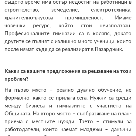
същото време има остър недостиг на работници в
строителство, земеделие, електротехника,
хранително-вкусова промишленост. Имаме
човешки ресурс, който стои неизползван.
Професионалните гимназии са в колапс, докато
другите се пълнят с излишно много ученици, които
после нямат къде да се реализират в Пазарджик.
Какви са вашите предложения за решаване на този
проблем?
На първо място – реално дуално обучение, не
формално, както се прилага сега. Нужни са срещи
между бизнеса и гимназиите с участието на
Общината. На второ място – съобразяване на план-
приема с местните нужди. Трето – стимули за
работодатели, които наемат младежи – данъчни