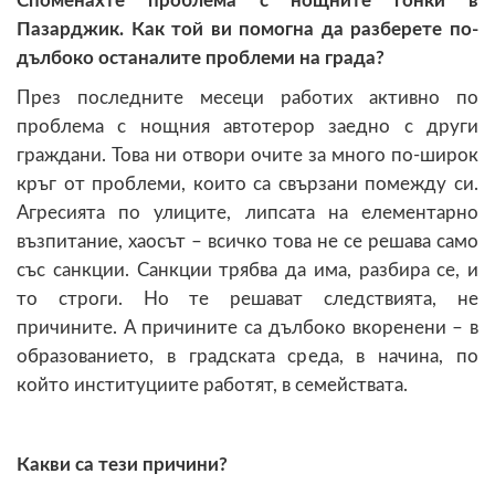
Споменахте проблема с нощните гонки в
Пазарджик. Как той ви помогна да разберете по-
дълбоко останалите проблеми на града?
През последните месеци работих активно по
проблема с нощния автотерор заедно с други
граждани. Това ни отвори очите за много по-широк
кръг от проблеми, които са свързани помежду си.
Агресията по улиците, липсата на елементарно
възпитание, хаосът – всичко това не се решава само
със санкции. Санкции трябва да има, разбира се, и
то строги. Но те решават следствията, не
причините. А причините са дълбоко вкоренени – в
образованието, в градската среда, в начина, по
който институциите работят, в семействата.
Какви са тези причини?