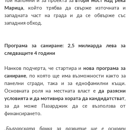
Той напомни и за проекта за
втори мост над река
Марица
, който трябва да свърже източната и
западната част на града и да се обвърже със
западния обход.
Програма за саниране: 2,5 милиарда лева за
следващите 4 години
Нанков подчерта, че стартира и
нова програма за
саниране
, по която ще има възможности както за
панелни сгради, така и за еднофамилни къщи.
Основната роля на местната власт е
да разясни
условията и да мотивира хората да кандидатстват
,
за да може Пазарджик да се възползва от
финансирането.
„Българската банка за развитие ще е основен