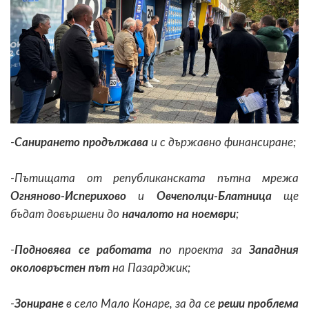
-
Санирането продължава
и с държавно финансиране;
-Пътищата от републиканската пътна мрежа
Огняново-Исперихово
и
Овчеполци-Блатница
ще
бъдат довършени до
началото на ноември
;
-
Подновява се работата
по проекта за
Западния
околовръстен път
на Пазарджик;
-
Зониране
в село Мало Конаре, за да се
реши проблема