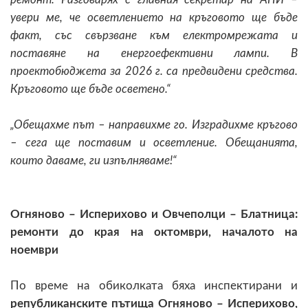
увери ме, че осветлението на кръговото ще бъде
факт, със свързване към електромрежата и
поставяне на енергоефективни лампи. В
проектобюджета за 2026 г. са предвидени средства.
Кръговото ще бъде осветено.“
„Обещахме път – направихме го. Изградихме кръгово
– сега ще поставим и осветление. Обещанията,
които даваме, ги изпълняваме!“
Огняново – Исперихово и Овчеполци – Блатница:
ремонти до края на октомври, началото на
ноември
По време на обиколката бяха инспектирани и
републиканските пътища Огняново – Исперихово,