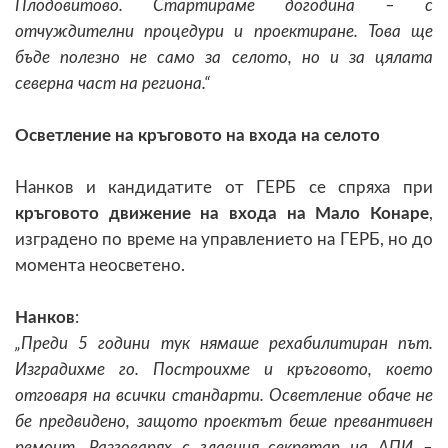
Плодовитово. Стартираме догодина – с
отчуждителни процедури и проектиране. Това ще
бъде полезно не само за селото, но и за цялата
северна част на региона.“
Осветление на кръговото на входа на селото
Нанков и кандидатите от ГЕРБ се спряха при
кръговото движение на входа на Мало Конаре
,
изградено по време на управлението на ГЕРБ, но до
момента неосветено.
Нанков
:
„Преди 5 години тук нямаше рехабилитиран път.
Изградихме го. Построихме и кръговото, което
отговаря на всички стандарти. Осветление обаче не
бе предвидено, защото проектът беше превантивен
ремонт. Разговарях с главния секретар на АПИ –