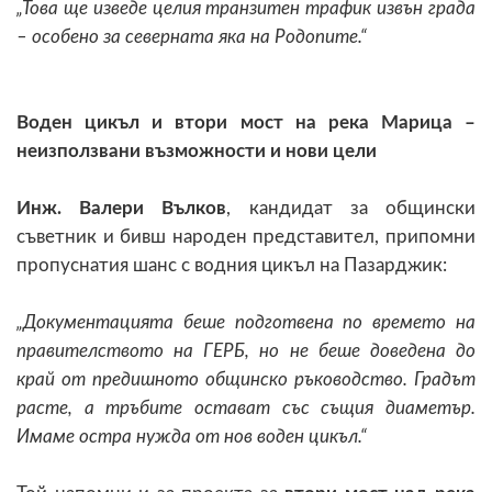
„Това ще изведе целия транзитен трафик извън града
– особено за северната яка на Родопите.“
Воден цикъл и втори мост на река Марица –
неизползвани възможности и нови цели
Инж. Валери Вълков
, кандидат за общински
съветник и бивш народен представител, припомни
пропуснатия шанс с водния цикъл на Пазарджик:
„Документацията беше подготвена по времето на
правителството на ГЕРБ, но не беше доведена до
край от предишното общинско ръководство. Градът
расте, а тръбите остават със същия диаметър.
Имаме остра нужда от нов воден цикъл.“