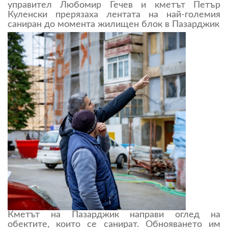
управител Любомир Гечев и кметът Петър
Куленски прерязаха лентата на най-големия
саниран до момента жилищен блок в Пазарджик
Кметът на Пазарджик направи оглед на
обектите, които се санират. Обнояването им