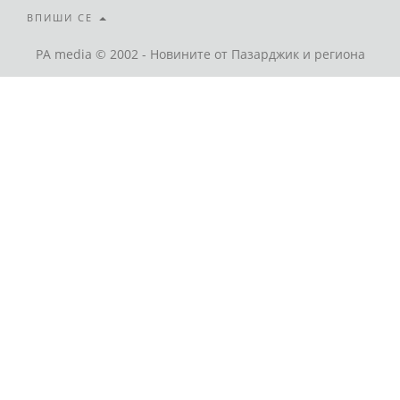
ВПИШИ СЕ
PA media © 2002 - Новините от Пазарджик и региона