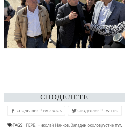
СПОДЕЛЕТЕ
TAGS:
ГЕРБ
,
Николай Нанков
,
Западен околовръстне път
,