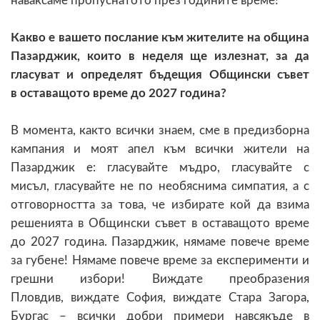
наваксаме пропуснатото през годините време!
Какво е вашето послание към жителите на община
Пазарджик, които в неделя
ще излезнат, за да
гласуват и определят бъдещия Общински съвет
в
оставащото време до 2027 година?
В момента, както всички знаем, сме в предизборна
кампания и моят апел към всички жители на
Пазарджик е: гласувайте мъдро, гласувайте с
мисъл, гласувайте не по необяснима симпатия, а с
отговорността за това, че избирате кой да взима
решенията в Общински съвет в оставащото време
до 2027 година. Пазарджик, нямаме повече време
за губене! Нямаме повече време за експерименти и
грешни избори! Виждате преобразения
Пловдив, виждате София, виждате Стара Загора,
Бургас – всички добри примери навсякъде в