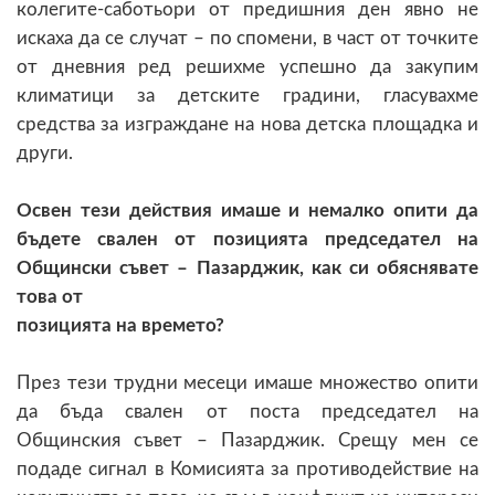
колегите-саботьори от предишния ден явно не
искаха да се случат – по спомени, в част от точките
от дневния ред решихме успешно да закупим
климатици за детските градини, гласувахме
средства за изграждане на нова детска площадка и
други.
Освен тези действия имаше и немалко опити да
бъдете свален от позицията
председател на
Общински съвет – Пазарджик, как си обяснявате
това от
позицията на времето?
През тези трудни месеци имаше множество опити
да бъда свален от поста председател на
Общинския съвет – Пазарджик. Срещу мен се
подаде сигнал в Комисията за противодействие на