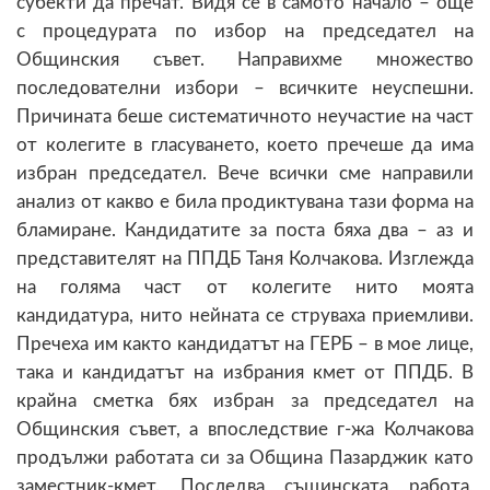
субекти да пречат. Видя се в самото начало – още
с процедурата по избор на председател на
Общинския съвет. Направихме множество
последователни избори – всичките неуспешни.
Причината беше систематичното неучастие на част
от колегите в гласуването, което пречеше да има
избран председател. Вече всички сме направили
анализ от какво е била продиктувана тази форма на
бламиране. Кандидатите за поста бяха два – аз и
представителят на ППДБ Таня Колчакова. Изглежда
на голяма част от колегите нито моята
кандидатура, нито нейната се струваха приемливи.
Пречеха им както кандидатът на ГЕРБ – в мое лице,
така и кандидатът на избрания кмет от ППДБ. В
крайна сметка бях избран за председател на
Общинския съвет, а впоследствие г-жа Колчакова
продължи работата си за Община Пазарджик като
заместник-кмет. Последва същинската работа,