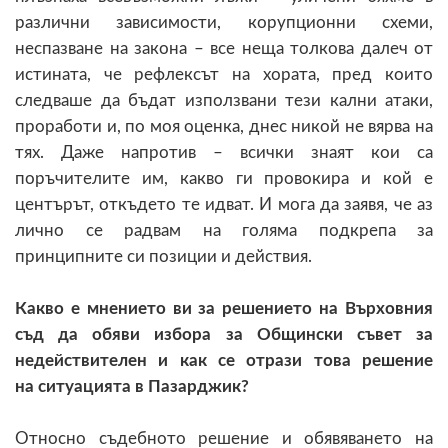
различни зависимости, корупционни схеми,
неспазване на закона – все неща толкова далеч от
истината, че рефлексът на хората, пред които
следваше да бъдат използвани тези кални атаки,
проработи и, по моя оценка, днес никой не вярва на
тях. Даже напротив – всички знаят кои са
поръчителите им, какво ги провокира и кой е
центърът, откъдето те идват. И мога да заявя, че аз
лично се радвам на голяма подкрепа за
принципните си позиции и действия.
Какво е мнението ви за решението на Върховния
съд да обяви избора за
Общински съвет за
недействителен и как се отрази това решение
на
ситуацията в Пазарджик?
Относно съдебното решение и обявяването на