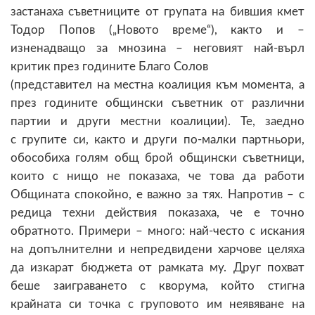
застанаха съветниците от групата на бившия кмет
Тодор Попов („Новото време“), както и –
изненадващо за мнозина – неговият най-върл
критик през годините Благо Солов
(представител на местна коалиция към момента, а
през годините общински съветник от различни
партии и други местни коалиции). Те, заедно
с групите си, както и други по-малки партньори,
обособиха голям общ брой общински съветници,
които с нищо не показаха, че това да работи
Общината спокойно, е важно за тях. Напротив – с
редица техни действия показаха, че е точно
обратното. Примери – много: най-често с искания
на допълнителни и непредвидени харчове целяха
да изкарат бюджета от рамката му. Друг похват
беше заиграването с кворума, който стигна
крайната си точка с груповото им неявяване на