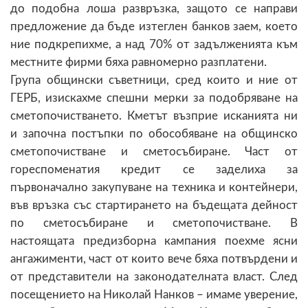
до подобна лоша развръзка, защото се направи
предложение да бъде изтеглен банков заем, което
ние подкрепихме, а над 70% от задълженията към
местните фирми бяха равномерно разплатени.
Група общински съветници, сред които и ние от
ГЕРБ, изискахме спешни мерки за подобряване на
сметопочистването. Кметът възприе исканията ни
и започна постъпки по обособяване на общинско
сметопочистване и сметосъбиране. Част от
гореспоменатия кредит се заделиха за
първоначално закупуване на техника и контейнери,
във връзка със стартирането на бъдещата дейност
по сметосъбиране и сметопочистване. В
настоящата предизборна кампания поехме ясни
ангажименти, част от които вече бяха потвърдени и
от представители на законодателната власт. След
посещението на Николай Нанков – имаме уверение,