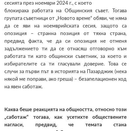
сесията през ноември 2024 г., с което
блокираха работата на Общинския съвет. Тогава
групата съветници от „Новото време“ обяви, че няма
да се яви на ноемврийската сесия, защото са
опозиция – странна позиция от тяхна страна,
предвид факта, че да си опозиция не отменя
задължението ти да се отнасяш отговорно към
работата ти като общински съветник, за което и
избирателите са ти гласували доверие. Това се
случи за първи път в историята на Пазарджик (нека
някой ме поправи, ако греша) – безапелационен ход
на явен саботаж.
Каква беше реакцията на общността, относно този
„саботаж“ тогава, как
усетихте обществените
нагласи, предвид, че темата стана