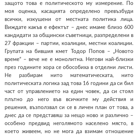
защото това е политическото му измерение. По
моя оценка, касацията определено превъзбуди
всички, изкушени от местната политика лица.
Виждате какъв е ефектът – днес имаме близо 600
кандидати за общински съветници, разпределени в
27 фракции – партии, коалиции, местни коалиции.
Групата на бившия кмет Тодор Попов – „Новото
време“ – вече не е монолитна. Негови най-близки
през годините хора се обособиха в отделни листи.
Не разбирам нито математическата, нито
политическата логика зад това 16 години да си бил
част от управлението на един човек, да си стоял
плътно до него във всичките му действия и
решения, възползвал си се в личен план от това, а
днес да се представяш за нещо ново и различно –
особено предвид неголямото населено място, в
което живеем, но не мога да взимам отношение