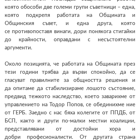
която обособи две големи групи съветници – една,
която подкрепя работата на Общината и
Общинския съвет, и една друга, която
се противопоставя винаги, дори понякога стигайки
до крайности, оправдани с несъстоятелни
аргументи.
Около позицията, че работата на Общината през
тези години трябва да върви спокойно, да се
гласуват правилните за общността решения и
да опитаме да стабилизираме лошото състояние,
предвид тежкото наследство, което заварихме от
управлението на Тодор Попов, се обединихме ние
от ГЕРБ. Заедно с нас бяха колегите от ППДБ, от
БСП, както и други по-малки местни коалиции,
представлявани от достойни хора и
добри професионалисти. От другата страна