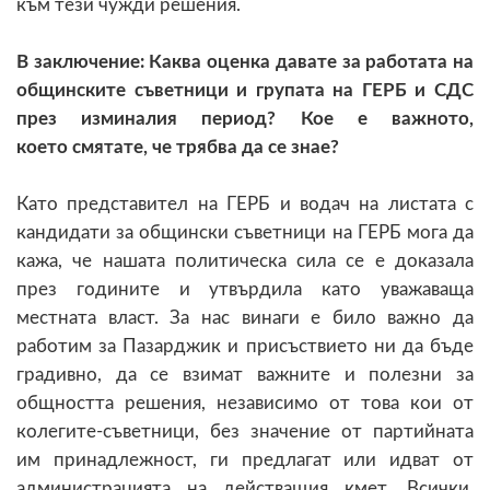
към тези чужди решения.
В заключение: Каква оценка давате за работата на
общинските съветници и
групата на ГЕРБ и СДС
през изминалия период? Кое е важното,
което
смятате, че трябва да се знае?
Като представител на ГЕРБ и водач на листата с
кандидати за общински съветници на ГЕРБ мога да
кажа, че нашата политическа сила се е доказала
през годините и утвърдила като уважаваща
местната власт. За нас винаги е било важно да
работим за Пазарджик и присъствието ни да бъде
градивно, да се взимат важните и полезни за
общността решения, независимо от това кои от
колегите-съветници, без значение от партийната
им принадлежност, ги предлагат или идват от
администрацията на действащия кмет. Всички