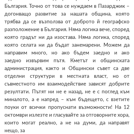
България. Точно от това се нуждаем в Пазарджик –
догонващо развитие за нашата община, която
трябва да се възползва от доброто й географско
разположение в България. Няма логика вече, според
която градът ни да изостава. Няма логика, според
която селата ни да бъдат занемарени. Можем да
направим много, но ако бъдем заедно и ако
заедно извървим пътя. Кметът и общинската
администрация, както и Общински съвет са две
отделни структури в местната власт, но от
съвместното им взаимодействие зависят добрите
резултати. Пътят ни не е назад, не е с поглед към
миналото, а е напред – към бъдещето, с взетите
поуки от всички пропуснати възможности! На 12
октомври излезте и гласувайте за отговорните хора,
които могат реално, а не на думи, да направят
нещо, за