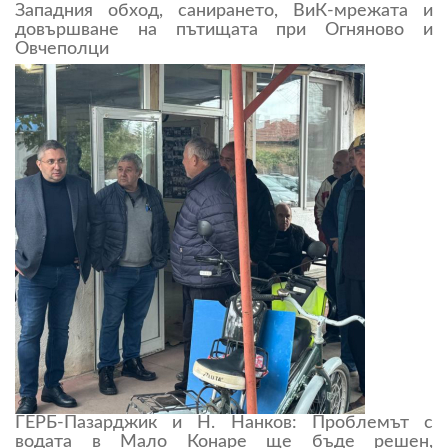
Западния обход, санирането, ВиК-мрежата и
довършване на пътищата при Огняново и
Овчеполци
ГЕРБ-Пазарджик и Н. Нанков: Проблемът с
водата в Мало Конаре ще бъде решен,