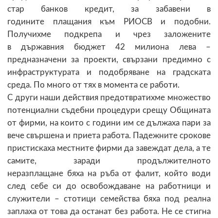
стар банков кредит, за забавени в
годините плащания към РИОСВ и подобни.
Получихме подкрепа и чрез заложените
в държавния бюджет 42 милиона лева –
предназначени за проекти, свързани предимно с
инфраструктурата и подобряване на градската
среда. По много от тях в момента се работи.
С други наши действия предотвратихме множество
потенциални съдебни процедури срещу Общината
от фирми, на които с години им се дължаха пари за
вече свършена и приета работа. Падежните срокове
пристискаха местните фирми да завеждат дела, а те
самите, заради продължителното
неразплащане бяха на ръба от фалит, който води
след себе си до освобождаване на работници и
служители – стотици семейства бяха под реална
заплаха от това да останат без работа. Не се стигна