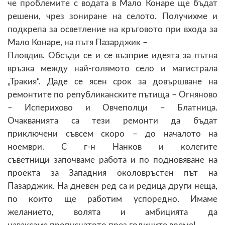
че проблемите с водата в Мало Конаре ще бъдат
решени, чрез зониране на селото. Получихме и
подкрепа за осветление на кръговото при входа за
Мало Конаре, на пътя Пазарджик –
Пловдив. Обсъди се и се възприе идеята за пътна
връзка между най-голямото село и магистрала
„Тракия“. Даде се ясен срок за довършване на
ремонтите по републиканските пътища – Огняново
– Исперихово и Овчеполци – Блатница.
Очакванията са тези ремонти да бъдат
приключени съвсем скоро – до началото на
ноември. С г-н Нанков и колегите
съветници започваме работа и по подновяване на
проекта за Западния околовръстен път на
Пазарджик. На дневен ред са и редица други неща,
по които ще работим успоредно. Имаме
желанието, волята и амбицията да