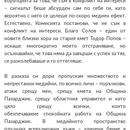
корупцията за това, че съм в конфликт на интереси
– сигналът беше абсурден сам по себе си, като
вероятно с него се целеше по-скоро медиен ефект.
Естествено, Комисията постанови, че не съм в
конфликт на интереси. Благо Солов – един от
новите близки хора на стария кмет Тодор Попов –
искаше многократно моето отстраняване, но
осъзнавайки, че това няма да завърши с успех за тях,
се разколебаваше и го оттегляше.
В разказа си дори пропускам множеството и
непрестанни медийни, по всичко личи – поръчкови,
атаки срещу мен, срещу кмета на Община
Пазарджик, срещу областния управител и като
цяло срещу всички, които
обезпечавахме спокойната работа на Община
Пазарджик. В медийното пространство
плъзнаха всевъзможни лъжи – уличени бяхме в