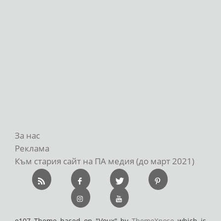
За нас
Реклама
Към стария сайт на ПА медия (до март 2021)
e107 Theme based on "Voux" by
ThemeXpose
which is