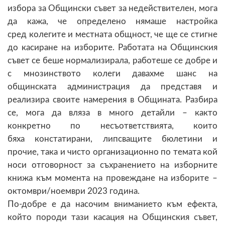
избора за Общински съвет за недействителен, мога
да кажа, че определено нямаше настройка
сред колегите и местната общност, че ще се стигне
до касиране на изборите. Работата на Общинския
съвет се беше нормализирала, работеше се добре и
с мнозинството колеги давахме шанс на
общинската администрация да представя и
реализира своите намерения в Общината. Разбира
се, мога да вляза в много детайли – както
конкретно по несъответствията, които
бяха констатирани, липсващите бюлетини и
прочие, така и чисто организационно по темата кой
носи отговорност за съхранението на изборните
книжа към момента на провеждане на изборите –
октомври/ноември 2023 година.
По-добре е да насочим вниманието към ефекта,
който породи тази касация на Общинския съвет,