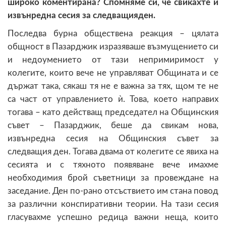
широко
коментирана? Спомняме си, че свикахте и
извънредна сесия за следващия
ден.
Последва бурна обществена реакция – цялата
общност в Пазарджик изразяваше възмущението си
и недоумението от тази непримиримост у
колегите, които вече не управляват Общината и се
държат така, сякаш тя не е важна за тях, щом те не
са част от управлението ѝ. Това, което направих
тогава – като действащ председател на Общинския
съвет – Пазарджик, беше да свикам нова,
извънредна сесия на Общинския съвет за
следващия ден. Тогава двама от колегите се явиха на
сесията и с тяхното появяване вече имахме
необходимия брой съветници за провеждане на
заседание. Ден по-рано отсъствието им стана повод
за различни конспиративни теории. На тази сесия
гласувахме успешно редица важни неща, които