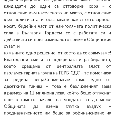
кандидати до един са отговорни хора – с
отношение към населеното ни място, с отношение
към политиката и осъзнаване каква отговорност
носят, бидейки част от най-голямата политическа
сила в България. Гордеем се с работата си и
действията си през изминалото време в Общинския
съвет и
няма нито едно решение, от което да се срамуваме!
Благодарни сме и за подкрепата и разбирането,
което срещаме от централната власт, от
парламентарната група на ГЕРБ-СДС – те помогнаха
за редица неща.Споменавам само едно от
десетките такива – това е безлихвеният заем
в размер на 11 милиона лева, който беше отпуснат
още в самото начало на мандата, за да може
Общината да вземе глътка въздух –
предназначението им беше за рефинансиране на