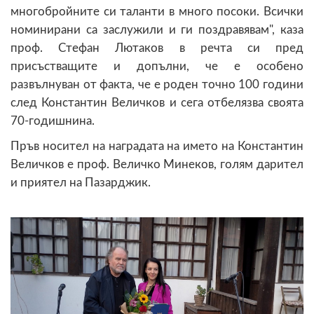
многобройните си таланти в много посоки. Всички
номинирани са заслужили и ги поздравявам", каза
проф. Стефан Лютаков в речта си пред
присъстващите и допълни, че е особено
развълнуван от факта, че е роден точно 100 години
след Константин Величков и сега отбелязва своята
70-годишнина.
Пръв носител на наградата на името на Константин
Величков е проф. Величко Минеков, голям дарител
и приятел на Пазарджик.