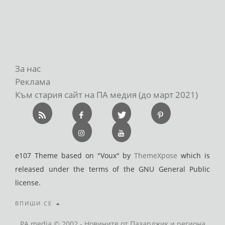
За нас
Реклама
Към стария сайт на ПА медия (до март 2021)
e107 Theme based on "Voux" by
ThemeXpose
which is
released under the terms of the GNU General Public
license.
ВПИШИ СЕ
PA media © 2002 - Новините от Пазарджик и региона