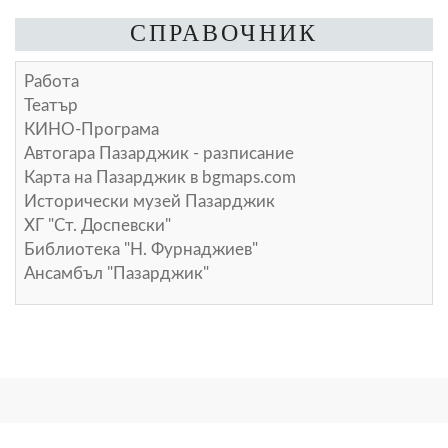
СПРАВОЧНИК
Работа
Театър
КИНО-Програма
Автогара Пазарджик - разписание
Карта на Пазарджик в
bgmaps.com
Исторически музей Пазарджик
ХГ "Ст. Доспевски"
Библиотека "Н. Фурнаджиев"
Ансамбъл "Пазарджик"