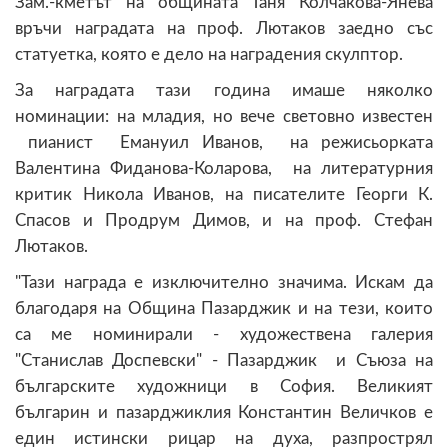
Зам.-кметът на общината Таня Колчакова-Янева
връчи наградата на проф. Лютаков заедно със
статуетка, която е дело на наградения скулптор.
За наградата тази година имаше няколко
номинации: на младия, но вече световно известен
пианист Емануил Иванов, на режисьорката
Валентина Фиданова-Коларова, на литературния
критик Никола Иванов, на писателите Георги К.
Спасов и Продрум Димов, и на проф. Стефан
Лютаков.
"Тази награда е изключително значима. Искам да
благодаря на Община Пазарджик и на тези, които
са ме номинирали - художествена галерия
"Станислав Доспевски" - Пазарджик и Съюза на
българските художници в София. Великият
българин и пазарджиклия Константин Величков е
един истински рицар на духа, разпрострял