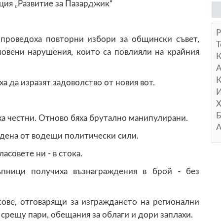
ция „Развитие за Пазарджик“
Р
 проведоха повторни избори за общински съвет,
Т
новени нарушения, които са повлияли на крайния
А
К
 да изразят задоволство от новия вот.
И
Х
Б
ха честни. Отново бяха брутално манипулирани.
А
адена от водещи политически сили.
асовете ни - в стока.
ъпници получиха възнаграждения в брой - без
сове, отговарящи за изграждането на регионални
срещу пари, обещания за облаги и дори заплахи.