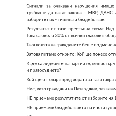
Сигнали за очаквани нарушения имаше
трябваше да пазят закона – МВР, ДАНС и
изборите пак - тишина и бездействие.
Резултатът от тази престъпна схема: Над 
Това са около 30% от всички гласове в общ
Така волята на гражданите беше подменена
Затова питаме открито: Кой ще понесе от
Къде са лидерите на партиите, министър-
и правосъдието?
Кой ще отговаря пред хората за тази гавра
Ние, като граждани на Пазарджик, заявявам
НЕ приемаме резултатите от изборите на 
НЕ приемаме бездействието на институци