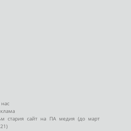
 нас
еклама
ъм стария сайт на ПА медия (до март
21)