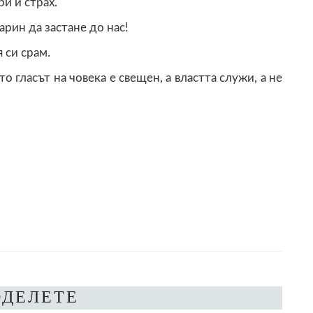
и и страх.
рин да застане до нас!
 си срам.
о гласът на човека е свещен, а властта служи, а не
ОДЕЛЕТЕ