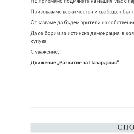
НЕ приемаме подмяната на нашия глас с пар
Призоваваме всеки честен и свободен бълга
Отказваме да бъдем зрители на собствения
Да се борим за истинска демокрация, в коят
купува.
С уважение,
Движение „Развитие за Пазарджик“
СП