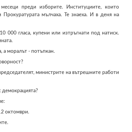
 месеци преди изборите. Институциите, които
 Прокуратурата мълчаха. Те знаеха. И в деня на
10 000 гласа, купени или изтръгнати под натиск.
ината.
, а моралът - потъпкан.
говорност?
председателят, министрите на вътрешните работи
 с демокрацията?
е:
12 октомври.
ите.