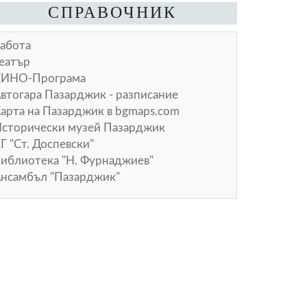
СПРАВОЧНИК
абота
еатър
КИНО-Програма
втогара Пазарджик - разписание
арта на Пазарджик в
bgmaps.com
сторически музей Пазарджик
Г "Ст. Доспевски"
иблиотека "Н. Фурнаджиев"
нсамбъл "Пазарджик"