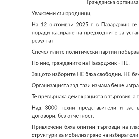
Гражданска организа
Уважаеми сънародници,
На 12 октомври 2025 г. в Пазарджик се
поради касиране на предходните за уста
резултат.
Спечелилите политически партии побързаха
Но ние, гражданите на Пазарджик - НЕ.
Защото изборите НЕ бяха свободни. НЕ бя
Организацията зад тази измама беше изгр
Те превърнаха демокрацията в търговия, а гл
Над 3000 техни представители и заст
договори, без отчетност.
Привлечени бяха опитни търговци на гла
структури за мобилизиране на избиратели 