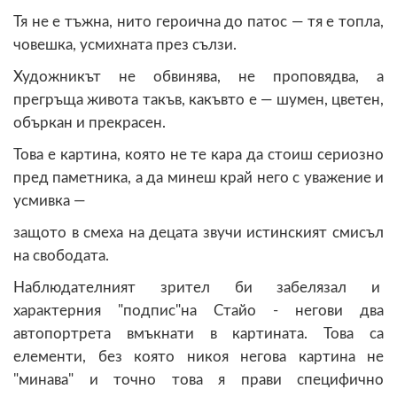
Тя не е тъжна, нито героична до патос — тя е топла,
човешка, усмихната през сълзи.
Художникът не обвинява, не проповядва, а
прегръща живота такъв, какъвто е — шумен, цветен,
объркан и прекрасен.
Това е картина, която не те кара да стоиш сериозно
пред паметника, а да минеш край него с уважение и
усмивка —
защото в смеха на децата звучи истинският смисъл
на свободата.
Наблюдателният зрител би забелязал и
характерния "подпис"на Стайо - негови два
автопортрета вмъкнати в картината. Това са
елементи, без която никоя негова картина не
"минава" и точно това я прави специфично