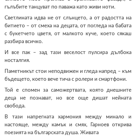
гълъбите танцуват по паважа като живи ноти.
Светлината идва не от слънцето, а от радостта на
битието – от смеха на децата, от погледа на бабата
с букетчето цветя, от малкото куче, което сякаш
разбира всичко.
И все пак – зад тази веселост пулсира дълбока
носталгия.
Паметникът стои неподвижен и гледа напред – към
бъдещето, което вече тича с ролери и смартфони.
Той е спомен за саможертвата, която днешните
деца не познават, но все още дишат нейната
свобода.
В тази напрегната хармония между минало и
настояще, между камък и смях, Гарноев открива
поезията на българската душа. Живата