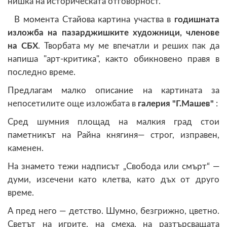
нишка на историческата отговорност.“
В момента Стайова картина участва в
годишната
изложба на пазарджишките художници, членове
на СБХ
. Творбата му ме впечатли и реших пак да
напиша "арт-критика", както обикновено правя в
последно време.
Предлагам малко описание на картината за
непосетилите още изложбата в
галерия "Г.Машев"
:
Сред шумния площад на малкия град стои
паметникът на Райна княгиня— строг, изправен,
каменен.
На знамето тежи надписът „Свобода или смърт“ —
думи, изсечени като клетва, като дъх от друго
време.
А пред него — детство. Шумно, безгрижно, цветно.
Светът на игрите, на смеха, на разтърсващата