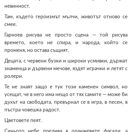
невинност.
Там, където героизмът мълчи, животът отново се
смее.
Гарноев рисува не просто сцена — той рисува
времето, което не спира, и народа, който се
променя, но остава същият.
Децата, с червени бузки и широки усмивки, държат
знаменца и дървени мечове, яздят играчки и летят с
ролери.
Те не знаят защо е тук този каменен символ, но
усещат, че в него има нещо от тях самите — може би
духът на свободата, превърнал се в игра, в песен, в
пъстра човешка радост.
Цветовете пеят.
Синьото небе прелива в оранжевите фасади, а