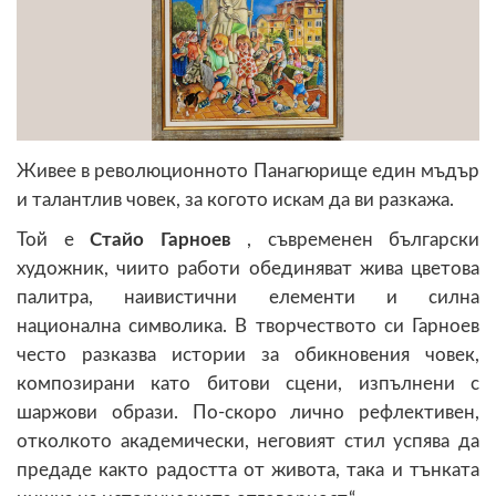
Живее в революционното Панагюрище един мъдър
и талантлив човек, за когото искам да ви разкажа.
Той е
Стайо Гарноев
, съвременен български
художник, чиито работи обединяват жива цветова
палитра, наивистични елементи и силна
национална символика. В творчеството си Гарноев
често разказва истории за обикновения човек,
композирани като битови сцени, изпълнени с
шаржови образи. По-скоро лично рефлективен,
отколкото академически, неговият стил успява да
предаде както радостта от живота, така и тънката