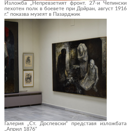
Изложба „Непревзетият фронт. 27-и Чепински
пехотен полк в боевете при Дойран, август 1916
г.“ показва музеят в Пазарджик
Галерия „Ст. Доспевски“ представя изложбата
„Април 1876”