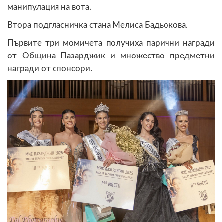
манипулация на вота.
Втора подгласничка стана Мелиса Бадьокова.
Първите три момичета получиха парични награди
от Община Пазарджик и множество предметни
награди от спонсори.