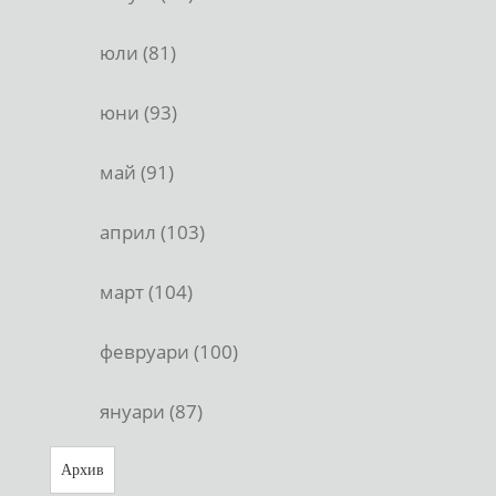
юли (81)
юни (93)
май (91)
април (103)
март (104)
февруари (100)
януари (87)
Архив