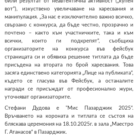
били резултат от неавтентична активност („купен
вот“), изкуствено увеличаване на харесвания и
манипулация. „За нас е изключително важно всичко,
свързано с конкурса, да бъде честно, прозрачно и
почтено – както към участничките, така и към
всички, които ги подкрепят“, съобщиха
организаторите на конкурса във фейсбук
страницата си и обявиха решение титлата да бъде
присъдена на втората по брой харесвания. Това
засяга единствено категорията „Лице на публиката“,
където се гласува във Фейсбук, а останалите
награди се присъждат от професионално жури,
уточняват организаторите.
Стефани Дудова е "Мис Пазарджик 2025“.
Връчването на короната и титлата се състоя на
бляскава церемония на 18.10.2025г. в зала „Маестро
Г. Атанасов“ в Пазарджик.