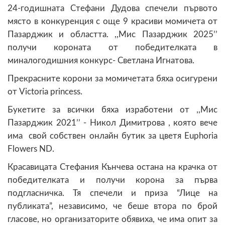
24-годишната Стефани Дудова спечели първото
място в конкуренция с още 9 красиви момичета от
Пазарджик и областта. ,,Мис Пазарджик 2025’’
получи короната от победителката в
миналогодишния конкурс- Светлана Игнатова.
Прекрасните корони за момичетата бяха осигурени
от Victoria princess.
Букетите за всички бяха изработени от ,,Мис
Пазарджик 2021’’ - Никол Димитрова , която вече
има свой собствен онлайн бутик за цветя Euphoria
Flowers ND.
Красавицата Стефания Кънчева остана на крачка от
победителката и получи корона за първа
подгласничка. Тя спечели и приза “Лице на
публиката”, независимо, че беше втора по брой
гласове, но организаторите обявиха, че има опит за