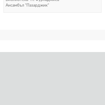
Ансамбъл "Пазарджик"