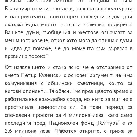
всички заместник-кметове от общини в цяла
Българияр на моите колеги, на хората на културата
и на приятелите, които през последните два дни
оказаха една много топла и човешка подкрепа.
Вашите думи, съобщения и жестове означават за
мен много ховече, отколкото мога да опиша с думи
и идва да покаже, че до момента съм вървяла в
правилна посока."
От изявлението и стана ясно, че е отстранена от
кмета Петър Куленски с основен аргумент, че има
комуникация с общински съветници, които са
негови опоненти. Тя обясни, че през цялото време е
работила във враждебна среда, но нито за миг не е
престъпила ценностите си. За този период са
спечелени проекти за 4 милиона лева, като само
последния пред Национален фонд „Култура“ е за
2,6 милиона лева. "Работех открито, с грижа за