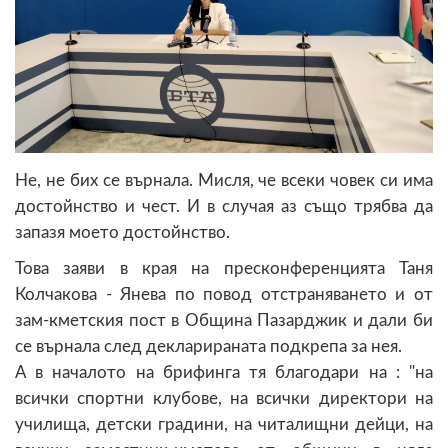
Не, не бих се върнала. Мисля, че всеки човек си има
достойнство и чест. И в случая аз също трябва да
запазя моето достойнство.
Това заяви в края на пресконференцията Таня
Колчакова - Янева по повод отстраняването и от
зам-кметския пост в Община Пазарджик и дали би
се върнала след декларираната подкрепа за нея.
А в началото на брифинга тя благодари на : "на
всички спортни клубове, на всички директори на
училища, детски градини, на читалищни дейци, на