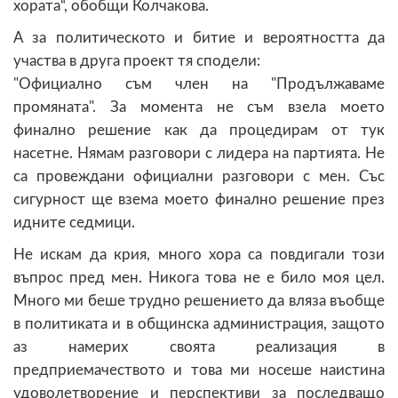
хората“, обобщи Колчакова.
А за политическото и битие и вероятността да
участва в друга проект тя сподели:
"Официално съм член на "Продължаваме
промяната". За момента не съм взела моето
финално решение как да процедирам от тук
насетне. Нямам разговори с лидера на партията. Не
са провеждани официални разговори с мен. Със
сигурност ще взема моето финално решение през
идните седмици.
Не искам да крия, много хора са повдигали този
въпрос пред мен. Никога това не е било моя цел.
Много ми беше трудно решението да вляза въобще
в политиката и в общинска администрация, защото
аз намерих своята реализация в
предприемачеството и това ми носеше наистина
удоволетворение и перспективи за последващо