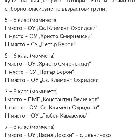
купи на най-добрите отбори. Ето и крайното
отборно класиране по възрастови групи:
5 – 6 клас (момичета)
I място – ОУ „Св. Климент Охридски“
II място – ОУ „Христо Смирненски“
III място – СУ „Петър Берон“
5 – 6 клас (момчета)
I място – ОУ „Христо Смирненски“
II място – СУ „Петър Берон“
III място – ОУ „Св. Климент Охридски“
7 – 8 клас (момичета)
I място – ПМГ „Константин Величков“
II място – ОУ „Св. Климент Охридски“
III място – ОУ „Любен Каравелов“
7 – 8 клас (момчета)
I място – ОУ „Васил Левски“ – с. Звъничево