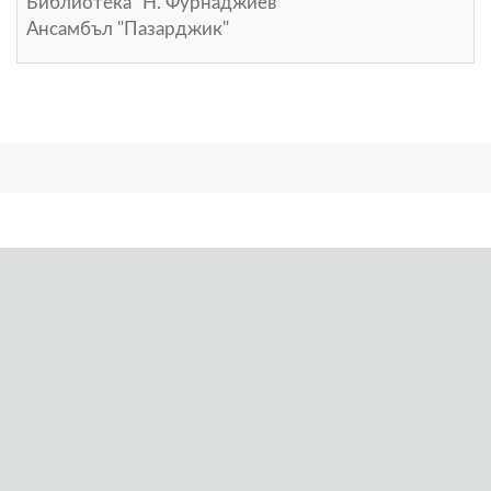
Библиотека "Н. Фурнаджиев"
Ансамбъл "Пазарджик"