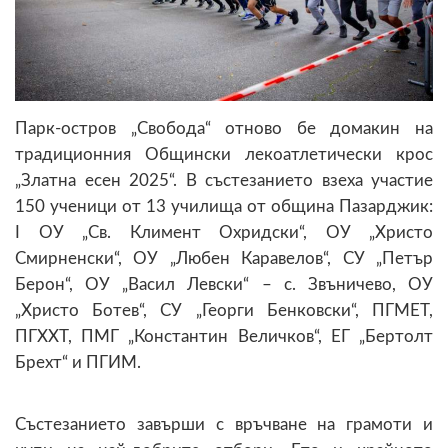
Парк-остров „Свобода“ отново бе домакин на
традиционния Общински лекоатлетически крос
„Златна есен 2025“. В състезанието взеха участие
150 ученици от 13 училища от община Пазарджик:
I ОУ „Св. Климент Охридски“, ОУ „Христо
Смирненски“, ОУ „Любен Каравелов“, СУ „Петър
Берон“, ОУ „Васил Левски“ – с. Звъничево, ОУ
„Христо Ботев“, СУ „Георги Бенковски“, ПГМЕТ,
ПГХХТ, ПМГ „Константин Величков“, ЕГ „Бертолт
Брехт“ и ПГИМ.
Състезанието завърши с връчване на грамоти и