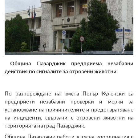
Община Пазарджик предприема незабавни
действия по сигналите за отровени животни
По разпореждане на кмета Петър Куленски са
предприети незабавни проверки и мерки за
установяване на причинителите и предотвратяване
на инциденти, свързани с отровени животни на
територията на град Пазарджик.
Община Пазарджик работи в тясна координация с