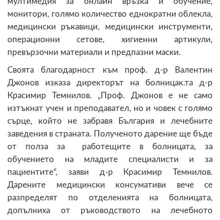
мултимедия за онлайн връзка и обучение,
монитори, голямо количество еднократни облекла,
медицински ръкавици, медицински инструменти,
операционни сетове, хигиенни артикули,
превързочни материали и предпазни маски.
Своята благодарност към проф. д-р Валентин
Джонов изказа директорът на болницак.та д-р
Красимир Темнилов. „Проф. Джонов е не само
изтъкнат учен и преподавател, но и човек с голямо
сърце, който не забравя България и лечебните
заведения в страната. Полученото дарение ще бъде
от полза за работещите в болницата, за
обучението на младите специалисти и за
пациентите“, заяви д-р Красимир Темнилов.
Дарените медицински консумативи вече се
разпределят по отделенията на болницата,
допълниха от ръководството на лечебното