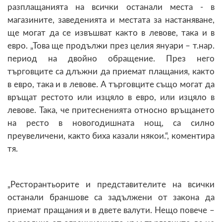
разплащанията на всички останали места - в
магазините, заведенията и местата за настаняване,
ще могат да се извъшват както в левове, така и в
евро. „Това ще продължи през целия януари – т.нар.
период на двойно обращение. През него
търговците са длъжни да приемат плащания, както
в евро, така и в левове. А търговците също могат да
връщат рестото или изцяло в евро, или изцяло в
левове. Така, че притесненията относно връщането
на ресто в новогодишната нощ, са силно
преувеличени, както биха казали някои.“, коментира
тя.
„Ресторантьорите и представителите на всички
останали браншове са задължени от закона да
приемат пращания и в двете валути. Нещо повече –