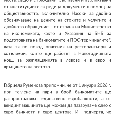
места, също и с граждани. Съставени и публикувани
от институциите са редица документи в помощ на
обществеността, включително Насоки за двойно
обозначаване на цените на стоките и услугите и
двойното обращение – от страна на Министерство
на икономиката, както и Указания на БНБ за
подготовката на банкоматите и ПОС-терминалите.“,
каза тя по повод опасения на ресторантьори и
хотелиери, които ще работят в Новогодишната
нощ, за разплащанията в левове и в евро и
връщането на рестото.
Габриела Руменова припомни, че от 1 януари 2026 г.
при теглене на пари в брой банкоматите ще
разпространяват единствено евробанкноти, а от
вендинг машините ще можем да пазаруваме само с
евро банкноти и евро центове. И подчерта, че