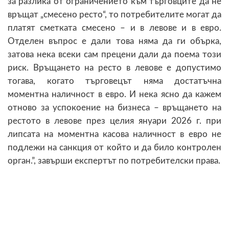
за разлика от ограничението към търговците да не
връщат „смесено ресто“, то потребителите могат да
платят сметката смесено – и в левове и в евро.
Отделен въпрос е дали това няма да ги обърка,
затова нека всеки сам прецени дали да поема този
риск. Връщането на ресто в левове е допустимо
тогава, когато търговецът няма достатъчна
моментна наличност в евро. И нека ясно да кажем
отново за успокоение на бизнеса – връщането на
рестото в левове през целия януари 2026 г. при
липсата на моментна касова наличност в евро не
подлежи на санкция от който и да било контролен
орган.”, завърши експертът по потребителски права.