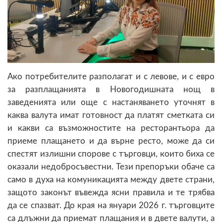
Ако потребителите разполагат и с левове, и с евро
за разплащанията в Новогодишната нощ в
заведенията или още с настаняването уточнят в
каква валута имат готовност да платят сметката си
и какви са възможностите на ресторантьора да
приеме плащането и да върне ресто, може да си
спестят излишни спорове с търговци, които биха се
оказали недобросъвестни. Тези препоръки обаче са
само в духа на комуникацията между двете страни,
защото законът въвежда ясни правила и те трябва
да се спазват. До края на януари 2026 г. търговците
са длъжни да приемат плащания и в двете валути, а