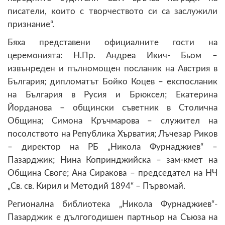
писатели, които с творчеството си са заслужили
признание“.
Бяха представени официалните гости на
церемонията: Н.Пр. Андреа Икич- Бьом –
извънреден и пълномощен посланик на Австрия в
България; дипломатът Бойко Коцев – експосланик
на България в Русия и Брюксел; Екатерина
Йорданова – общински съветник в Столична
Община; Симона Кръчмарова – служител на
посолството на Република Хърватия; Лъчезар Риков
– директор на РБ „Никола Фурнаджиев“ –
Пазарджик; Нина Копринджийска – зам-кмет на
Община Своге; Ана Сиракова – председател на НЧ
„Св. св. Кирил и Методий 1894“ – Първомай.
Регионална библиотека „Никола Фурнаджиев“-
Пазарджик е дългогодишен партньор на Съюза на