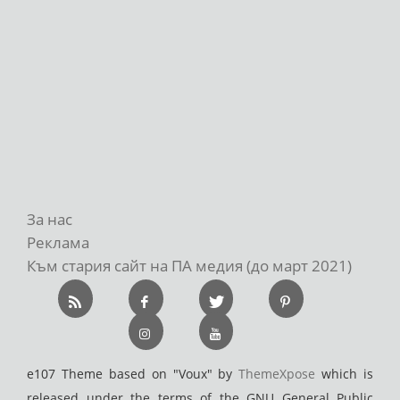
За нас
Реклама
Към стария сайт на ПА медия (до март 2021)
e107 Theme based on "Voux" by
ThemeXpose
which is
released under the terms of the GNU General Public