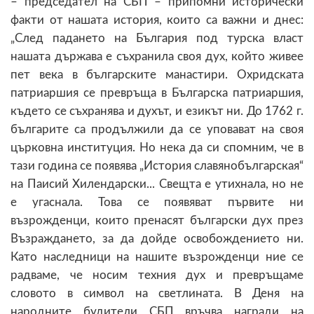
– председател на СБП – припомни исторически
факти от нашата история, които са важни и днес:
„След падането на България под турска власт
нашата държава е съхранила своя дух, който живее
пет века в българските манастири. Охридската
патриаршия се превръща в Българска патриаршия,
където се съхранява и духът, и езикът ни. До 1762 г.
българите са продължили да се уповават на своя
църковна институция. Но нека да си спомним, че в
тази година се появява „История славянобългарская“
на Паисий Хилендарски... Свещта е утихнала, но не
е угаснала. Това се появяват първите ни
възрожденци, които пренасят български дух през
Възраждането, за да дойде освобождението ни.
Като наследници на нашите възрожденци ние се
радваме, че носим техния дух и превръщаме
словото в символ на светлината. В Деня на
народните будители СБП връчва награди на