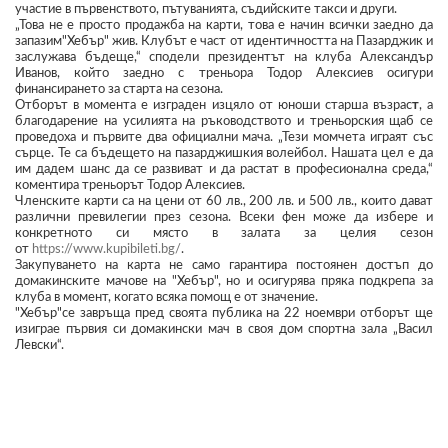
участие в първенството, пътуванията, съдийските такси и други.
„Това не е просто продажба на карти, това е начин всички заедно да
запазим"Хебър" жив. Клубът е част от идентичността на Пазарджик и
заслужава бъдеще,“ сподели президентът на клуба Александър
Иванов, който заедно с треньорa Тодор Алексиев осигури
финансирането за старта на сезона.
Отборът в момента е изграден изцяло от юноши старша възрас
т
, а
благодарение на усилията на ръководството и треньорския щаб се
проведоха и първите два официални мача. „Тези момчета играят със
сърце. Те са бъдещето на пазарджишкия волейбол. Нашата цел е да
им дадем шанс да се развиват и да растат в професионална среда,“
коментира треньорът Тодор Алексиев.
Членските карти са на цени от 60 лв., 200 лв. и 500 лв., които дават
различни превилегии през сезона. Всеки фен може да избере и
конкретното си място в залата за целия сезон
от
https://www.kupibileti.bg/
.
Закупуването на карта не само гарантира постоянен достъп до
домакинските мачове на "Хебър", но и осигурява пряка подкрепа за
клуба в момент, когато всяка помощ е от значение.
"Хебър"се завръща пред своята публика на 22 ноември отборът ще
изиграе първия си домакински мач в своя дом спортна зала „Васил
Левски“.