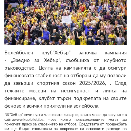
Волейболен клуб"Хебър" започва кампания
- „Заедно за Хебър“, съобщиха от клубното
ръководство. Целта на кампанията е да осигури
финансовата стабилност на отбора и да му позволи
да завърши спортния сезон 2025/2026, . След
тежките месеци на несигурност и липса на
финансиране, клубът търси подкрепата на своите
фенове и всички приятели на волейбола.
ВК"Хебър" вече пусна членските си карти, които може да закупите в
сайта
www.kupibileti.bg
, чрез които привържениците могат да
помогнат пряко за спасението на отбора. Средствата от продажбата
им ще бъдат използвани за покриване на основните разходи по