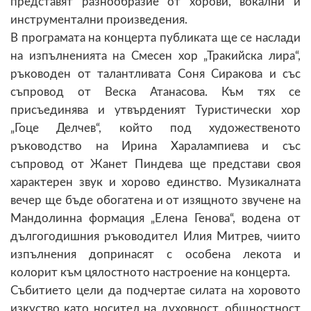
представят разнообразие от хорови, вокални и
инструментални произведения.
В програмата на концерта публиката ще се наслади
на изпълненията на Смесен хор „Тракийска лира“,
ръководен от талантливата Соня Сиракова и със
съпровод от Веска Атанасова. Към тях се
присъединява и утвърденият Туристически хор
„Гоце Делчев“, който под художественото
ръководство на Ирина Харалампиева и със
съпровод от Жанет Пиндева ще представи своя
характерен звук и хорово единство. Музикалната
вечер ще бъде обогатена и от изящното звучене на
Мандолинна формация „Елена Генова“, водена от
дългогодишния ръководител Илия Митрев, чиито
изпълнения допринасят с особена лекота и
колорит към цялостното настроение на концерта.
Събитието цели да подчертае силата на хоровото
изкуство като носител на духовност, общностност