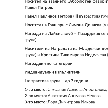
Носител на званието „Абсолютен фаворит
Павел Петров.
Павел Павлинов Петров
(III възрастова гру
Носител на Гран при е Симона Динчева
(V 
Награда на Лайънс клуб – Пазарджик се 
група)
Носители на Наградата на Младежки до
група) и
Кристина Тихомирова Неделчева
Наградени по категории
Индивидуални изпълнители
I възрастова група – до 7 години
1-во място:
Стефания Асенова Апостолова;
2-ро място:
Анастасия Ангелова Ненова
3-то място:
Лора Димитрова Илкова