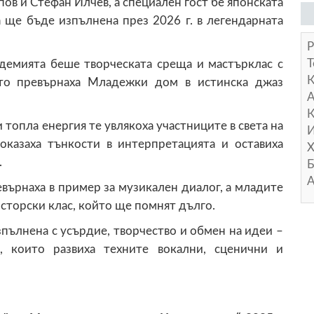
ов и Стефан Илчев, а специален гост бе японската
а ще бъде изпълнена през 2026 г. в легендарната
Р
Т
демията беше творческата среща и мастърклас с
то превърнаха Младежки дом в истинска джаз
А
К
топла енергия те увлякоха участниците в света на
И
показаха тънкости в интерпретацията и оставиха
Х
.
Б
А
евърнаха в пример за музикален диалог, а младите
сторски клас, който ще помнят дълго.
пълнена с усърдие, творчество и обмен на идеи –
, които развиха техните вокални, сценични и