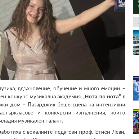
узика, вдъхновение, обучение и много емоции –
ден конкурс музикална академия
„Нота по нота“
в
жки дом – Пазарджик беше сцена на интензивни
мастъркласове и конкурсни изпълнения, които
младия музикален талант.
работиха с вокалните педагози проф. Етиен Леви,