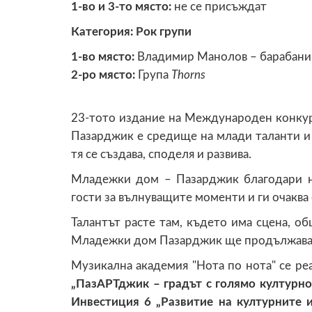
1-во и 3-то място:
не се присъждат
Категория: Рок групи
1-во място:
Владимир Манолов – барабани
2-ро място:
Група
Thorns
23-тото издание на Международен конку
Пазарджик е средище на млади таланти и 
тя се създава, споделя и развива.
Младежки дом – Пазарджик благодари на
гости за вълнуващите моменти и ги очаква
Талантът расте там, където има сцена, о
Младежки дом Пазарджик ще продължава 
Музикална академия "Нота по нота" се ре
„ПазАРТджик – градът с голямо културно
Инвестиция 6 „Развитие на културните и