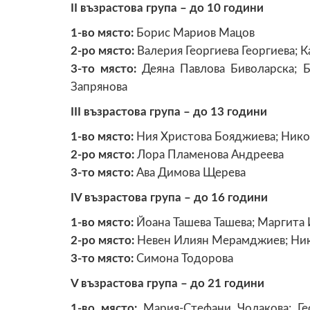
II възрастова група – до 10 години
1-во място:
Борис Мариов Мацов
2-ро място:
Валерия Георгиева Георгиева; 
3-то място:
Деяна Павлова Биволарска; 
Запрянова
III възрастова група – до 13 години
1-во място:
Ния Христова Бояджиева; Ник
2-ро място:
Лора Пламенова Андреева
3-то място:
Ава Димова Щерева
IV възрастова група – до 16 години
1-во място:
Йоана Ташева Ташева; Маргита
2-ро място:
Невен Илиян Мерамджиев; Ник
3-то място:
Симона Тодорова
V възрастова група – до 21 години
1-во място:
Мария-Стефани Чолакова; Ге