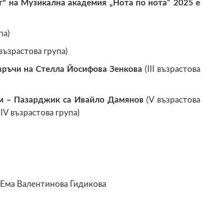
" на Музикална академия „Нота по нота“ 2025 е
па)
възрастова група)
връчи на Стелла Йосифова Зенкова
(III възрастова
м – Пазарджик са Ивайло Дамянов
(V възрастова
(IV възрастова група)
 Ема Валентинова Гидикова