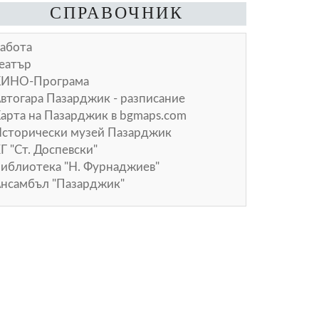
СПРАВОЧНИК
абота
еатър
КИНО-Програма
втогара Пазарджик - разписание
арта на Пазарджик в
bgmaps.com
сторически музей Пазарджик
Г "Ст. Доспевски"
иблиотека "Н. Фурнаджиев"
нсамбъл "Пазарджик"