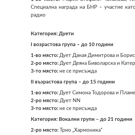
Специална награда на БНР – участие кат
радио
Категория: Дуети
I возрастова група – до 10 години
1-во място:
Дует Даная Димитрова и Бори
2-ро място:
Дует Деяна Биволарска и Кате
3-то място:
не се присъжда
II възрастова група – до 15 години
1-во място:
Дует Симона Тодорова и Плам
2-ро място:
Дует NN
3-то място:
не се присъжда
Категория: Вокални групи – до 21 години
2-ро място:
Трио „Хармоника“