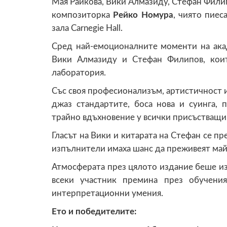
Мая Райкова, Вики Алмазиду, Стефан Филип
композиторка
Рейко Номура
, чиято пиес
зала Carnegie Hall.
Сред най-емоционалните моменти на ака
Вики Алмазиду и Стефан Филипов, кои
лаборатория.
Със своя професионализъм, артистичност и 
джаз стандартите, боса нова и суинга, 
трайно вдъхновение у всички присъстващи
Гласът на Вики и китарата на Стефан се пр
изпълнители имаха шанс да преживеят май
Атмосферата през цялото издание беше из
всеки участник премина през обучения
интерпретационни умения.
Ето и победителите
: