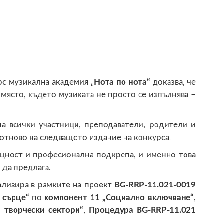
рс музикална академия
„Нота по нота“
доказва, че
място, където музиката не просто се изпълнява –
 всички участници, преподаватели, родители и
 отново на следващото издание на конкурса.
бщност и професионална подкрепа, и именно това
да предлага.
ализира в рамките на проект
BG-RRP-11.021-0019
 сърце“
по
компонент 11 „Социално включване“
,
 творчески сектори“
,
Процедура BG-RRP-11.021