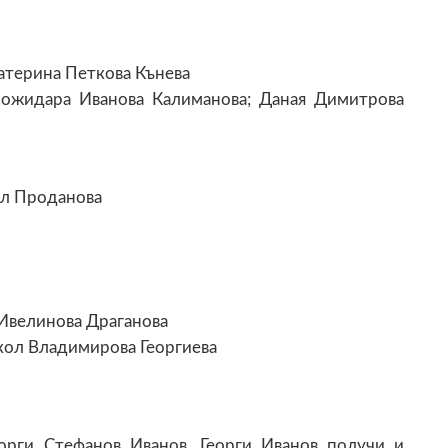
Катерина Петкова Кънева
Божидара Иванова Калиманова; Даная Димитрова
ол Проданова
 Ивелинова Драганова
ол Владимирова Георгиева
орги Стефанов Иванов. Георги Иванов получи и