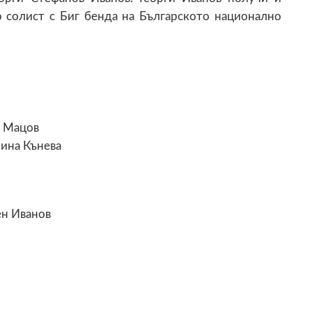
о солист с Биг бенда на Българското национално
с Мацов
рина Кънева
ен Иванов