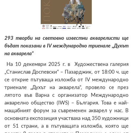
293 творби на световно известни акварелисти ще
бъдат показани в IV международно триенале „Духът
на акварела“
На 10 декември 2025 г. в Художествена галерия
„Станислав Доспевски“ – Пазарджик, от 18:00 ч. ще
се открие пътуваща изложба от IV международно
триенале „Духът на акварела“, провело се през
лятото във Варна с организатор Международно
акварелно общество (IWS) – България. Това е най-
мащабният форум за съвременен акварел у нас. В
основната експозиция участваха над 350 художници
от 51 страни, а в пътуващата изложба, която ще