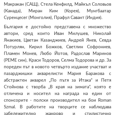
Макракан (САЩ), Стела Кенфилд, Майкъл Соловьов
(Канада), Миран Ким (Корея), Мунгбаатар
Суренцесег (Монголия), Прафул Савант (Индия).
България е достойно представена с множество
автори, сред които Иван Милушев, Николай
Янакиев, Цветан Казанджиев, Андрей Янев, Севда
Потурлян, Кирил Божков, Светлин Софрониев,
Пламен Монев, Любо Йотов, Радослав Маринов
(РЕМЕ син), Краси Тодоров, Селма Тодорова и др. За
пореден път в новото четвърто издание участват и
пазарджишки акварелисти Мария Баракова с
абстрактен акварел „По пътя за Итака“ и Петя
Стойнова с творба „В края на зимата“, която е
отличена и носител на награда на един от
спонсорите - полски производител на бои Roman
Szmal. В работите на творците се наблюдава
забележително жанрово и стилистично