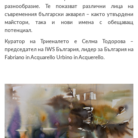
разнообразие. Те показват различни лица на
съвременния български акварел – както утвърдени
майстори, така и нови имена с обещаващ
потенциал.
Куратор на Триеналето е Селма Тодорова –
председател на IWS България, лидер за България на
Fabriano in Acquarello Urbino in Acquerello.