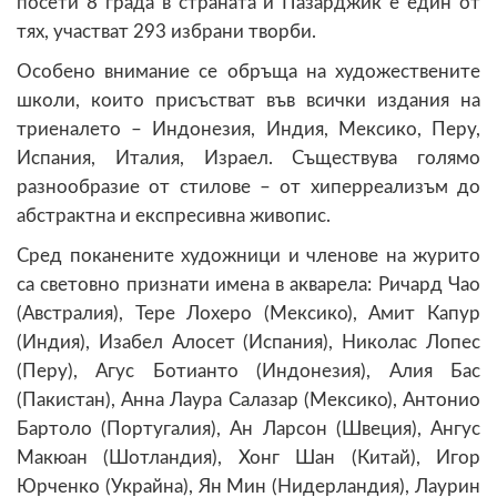
посети 8 града в страната и Пазарджик е един от
тях, участват 293 избрани творби.
Особено внимание се обръща на художествените
школи, които присъстват във всички издания на
триеналето – Индонезия, Индия, Мексико, Перу,
Испания, Италия, Израел. Съществува голямо
разнообразие от стилове – от хиперреализъм до
абстрактна и експресивна живопис.
Сред поканените художници и членове на журито
са световно признати имена в акварела: Ричард Чао
(Австралия), Тере Лохеро (Мексико), Амит Капур
(Индия), Изабел Алосет (Испания), Николас Лопес
(Перу), Агус Ботианто (Индонезия), Алия Бас
(Пакистан), Анна Лаура Салазар (Мексико), Антонио
Бартоло (Португалия), Ан Ларсон (Швеция), Ангус
Макюан (Шотландия), Хонг Шан (Китай), Игор
Юрченко (Украйна), Ян Мин (Нидерландия), Лаурин