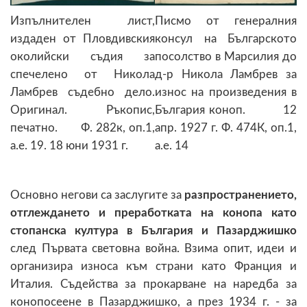
Изпълнителен лист,
Писмо от генералния
издаден от Пловдивския
консул на Българското
околийски съдия за
посолство в Марсилия до
спечелено от Никола
д-р Никола Ламбрев за
Ламбрев съдебно дело.
износ на произведения в
Оригинал. Ръкопис,
България коноп. 12
печатно. Ф. 282к, оп.1,
апр. 1927 г. Ф. 474К, оп.1,
а.е. 19. 18 юни 1931 г.
а.е. 14
Основно негови са заслугите за
разпространението,
отглеждането и преработката на конопа като
стопанска култура в България и Пазарджишко
след Първата световна война. Взима опит, идеи и
организира износа към страни като Франция и
Италия. Съдейства за прокарване на наредба за
конопосеене в Пазарджишко, а през 1934 г. - за