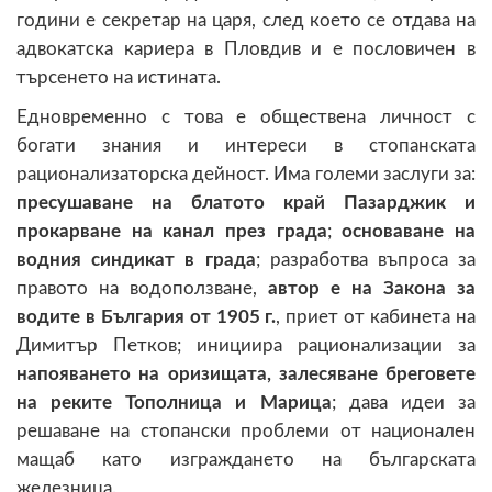
години е секретар на царя, след което се отдава на
адвокатска кариера в Пловдив и е пословичен в
търсенето на истината.
Едновременно с това е обществена личност с
богати знания и интереси в стопанската
рационализаторска дейност. Има големи заслуги за:
пресушаване на блатото край Пазарджик и
прокарване на канал през града
;
основаване на
водния синдикат в града
; разработва въпроса за
правото на водоползване,
автор е на Закона за
водите в България от 1905 г.
, приет от кабинета на
Димитър Петков; инициира рационализации за
напояването на оризищата, залесяване бреговете
на реките Тополница и Марица
; дава идеи за
решаване на стопански проблеми от национален
мащаб като изграждането на българската
железница.