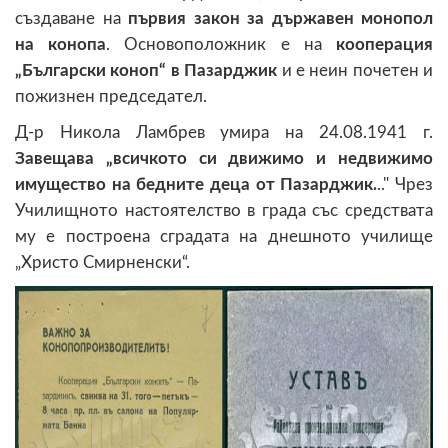
създаване на
първия закон за държавен монопол
на конопа
. Основоположник е на
кооперация
„Български коноп“ в Пазарджик
и е неин почетен и
пожизнен председател.
Д-р Никола Ламбрев умира на 24.08.1941 г.
Завещава „всичкото си движимо и недвижимо
имущество на бедните деца от Пазарджик.
.." Чрез
Училищното настоятелство в града със средствата
му е построена сградата на днешното училище
„Христо Смирненски“.