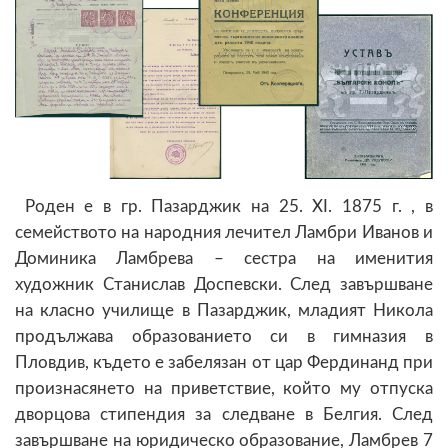
Роден е в гр. Пазарджик на 25. XI. 1875 г. , в
семейството на народния лечител Ламбри Иванов и
Доминика Ламбрева – сестра на именития
художник Станислав Доспевски. След завършване
на класно училище в Пазарджик, младият Никола
продължава образованието си в гимназия в
Пловдив, където е забелязан от цар Фердинанд при
произнасянето на приветствие, който му отпуска
дворцова стипендия за следване в Белгия. След
завършване на юридическо образование, Ламбрев 7