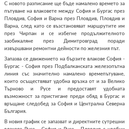
С новото разписание ще бъде намалено времето за
пътуване на влаковете между София и Бургас през
Пловдив, София и Варна през Пловдив, Пловдив и
Варна, след като се възстановяват маршрутите им
през Чирпан и се избегне продължителното
заобикаляне през Димитровград поради
извършвани ремонтни дейности по железния път.
Запазва се движението на бързите влакове София -
Бургас - София през Подбалканската железопътна
линия със значително намалено времепътуване,
които осъществяват удобна връзка от и за Велико
Търново и Русе и предоставят удобната
възможност за пристигане преди обяд в Бургас и
връщане следобед за София и Централна Северна
България.
В новия график се запазват и директните сутрешни