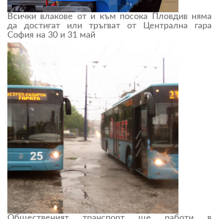
Всички влакове от и към посока Пловдив няма
да достигат или тръгват от Централна гара
София на 30 и 31 май
Общественият транспорт ще работи в