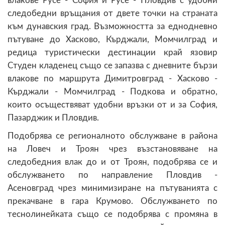
влакове Русе - София и Русе - Пловдив с удобни
следобедни връщания от двете точки на страната
към дунавския град. Възможността за еднодневно
пътуване до Хасково, Кърджали, Момчилград и
редица туристически дестинации край язовир
Студен кладенец също се запазва с дневните бързи
влакове по маршрута Димитровград - Хасково -
Кърджали - Момчилград - Подкова и обратно,
които осъществяват удобни връзки от и за София,
Пазарджик и Пловдив.
Подобрява се регионалното обслужване в района
на Ловеч и Троян чрез възстановяване на
следобедния влак до и от Троян, подобрява се и
обслужването по направление Пловдив -
Асеновград чрез минимизиране на пътуванията с
прекачване в гара Крумово. Обслужването по
теснолинейката също се подобрява с промяна в