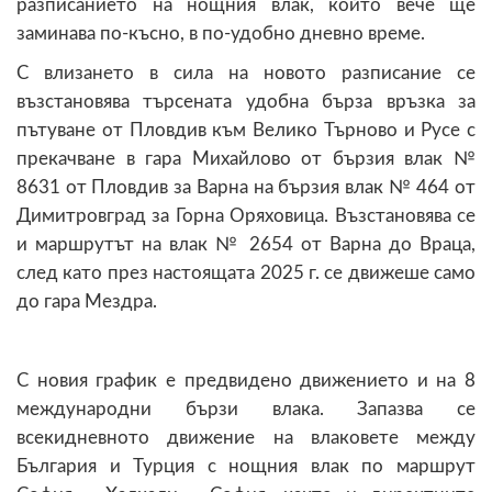
разписанието на нощния влак, който вече ще
заминава по-късно, в по-удобно дневно време.
С влизането в сила на новото разписание се
възстановява търсената удобна бърза връзка за
пътуване от Пловдив към Велико Търново и Русе с
прекачване в гара Михайлово от бързия влак №
8631 от Пловдив за Варна на бързия влак № 464 от
Димитровград за Горна Оряховица. Възстановява се
и маршрутът на влак № 2654 от Варна до Враца,
след като през настоящата 2025 г. се движеше само
до гара Мездра.
С новия график е предвидено движението и на 8
международни бързи влака. Запазва се
всекидневното движение на влаковете между
България и Турция с нощния влак по маршрут