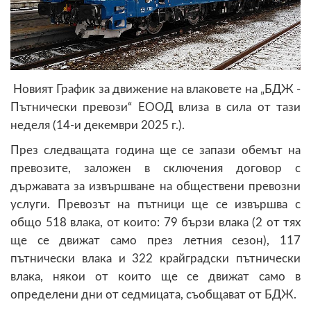
Новият График за движение на влаковете на „БДЖ -
Пътнически превози“ ЕООД влиза в сила от тази
неделя (14-и декември 2025 г.).
През следващата година ще се запази обемът на
превозите, заложен в сключения договор с
държавата за извършване на обществени превозни
услуги. Превозът на пътници ще се извършва с
общо 518 влака, от които: 79 бързи влака (2 от тях
ще се движат само през летния сезон), 117
пътнически влака и 322 крайградски пътнически
влака, някои от които ще се движат само в
определени дни от седмицата, съобщават от БДЖ.