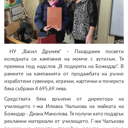
НУ „Васил Друмев“ – Пазарджик посвети
коледната си кампания на момче с аутизъм. Тя
премина под надслов „В подкрепа на Божидар“. В
рамките на кампанията от продажбата на ръчно
изработени сувенири, играчки, картички и почеркта
бяха събрани 4 695,69 лева.
Средствата бяха връчени от директора на
училището г-жа Илиана Чалъкова на майката на
Божидар - Диана Манолова. Тя получи като подарък
рекламни материали от училището. Г-жа Чалъкова