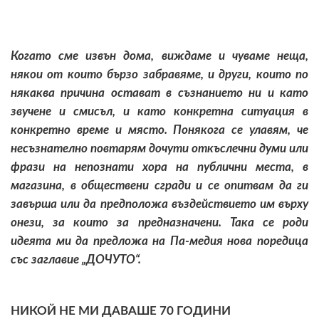
Когато сме извън дома, виждаме и чуваме неща,
някои от които бързо забравяме, и други, които по
някаква причина остават в съзнанието ни и като
звучене и смисъл, и като конкретна ситуация в
конкретно време и място. Понякога се улавям, че
несъзнателно повтарям дочути откъслечни думи или
фрази на непознати хора на публични места, в
магазина, в обществени сгради и се опитвам да ги
завърша или да предположа въздействието им върху
онези, за които за предназначени. Така се роди
идеята ми да предложа на Па-медия нова поредица
със заглавие „ДОЧУТО“.
НИКОЙ НЕ МИ ДАВАШЕ 70 ГОДИНИ