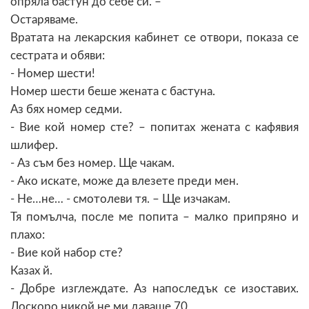
опряла бастун до себе си. –
Остаряваме.
Вратата на лекарския кабинет се отвори, показа се
сестрата и обяви:
- Номер шести!
Номер шести беше жената с бастуна.
Аз бях номер седми.
- Вие кой номер сте? – попитах жената с кафявия
шлифер.
- Аз съм без номер. Ще чакам.
- Ако искате, може да влезете преди мен.
- Не…не… - смотолеви тя. – Ще изчакам.
Тя помълча, после ме попита – малко припряно и
плахо:
- Вие кой набор сте?
Казах й.
- Добре изглеждате. Аз напоследък се изоставих.
Доскоро никой не ми даваше 70