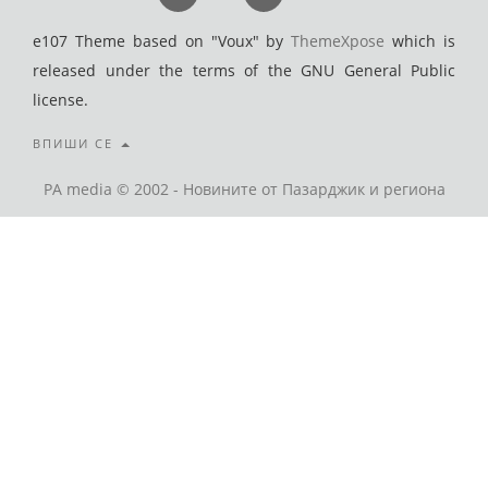
e107 Theme based on "Voux" by
ThemeXpose
which is
released under the terms of the GNU General Public
license.
ВПИШИ СЕ
PA media © 2002 - Новините от Пазарджик и региона