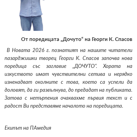
От поредицата „Дочуто“ на Георги К. Спасов
В Новата 2026 г. познатият на нашите читатели
пазарджишки творец Георги К. Спасов започва нова
поредица със заглавие „ДОЧУТО“. Хората на
изкуството имат чувствителни сетива и нерядко
изненадват околните с това, което са успели да
доловят, да ги развълнува, до предадат на публиката.
Затова с нетърпения очаквахме първия текст и с
радост Ви представяме началото на поредицата.
Екипът на ПАмедия