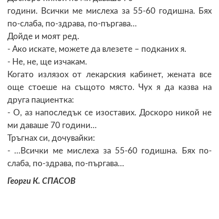
години. Всички ме мислеха за 55-60 годишна. Бях
по-слаба, по-здрава, по-пъргава…
Дойде и моят ред.
- Ако искате, можете да влезете – подканих я.
- Не, не, ще изчакам.
Когато излязох от лекарския кабинет, жената все
още стоеше на същото място. Чух я да казва на
друга пациентка:
- О, аз напоследък се изоставих. Доскоро никой не
ми даваше 70 години…
Тръгнах си, дочувайки:
- …Всички ме мислеха за 55-60 годишна. Бях по-
слаба, по-здрава, по-пъргава…
Георги К. СПАСОВ