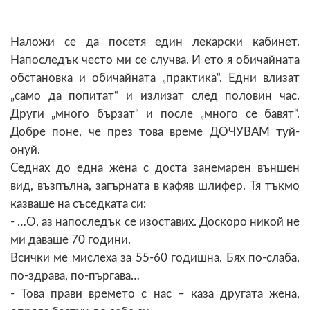
Наложи се да посетя един лекарски кабинет.
Напоследък често ми се случва. И ето я обичайната
обстановка и обичайната „практика“. Едни влизат
„само да попитат“ и излизат след половин час.
Други „много бързат“ и после „много се бавят“.
Добре поне, че през това време ДОЧУВАМ туй-
онуй.
Седнах до една жена с доста занемарен външен
вид, възпълна, загърната в кафяв шлифер. Тя тъкмо
казваше на съседката си:
- …О, аз напоследък се изоставих. Доскоро никой не
ми даваше 70 години.
Всички ме мислеха за 55-60 годишна. Бях по-слаба,
по-здрава, по-пъргава…
- Това прави времето с нас – каза другата жена,